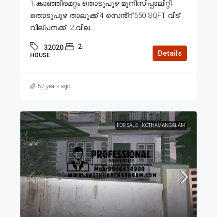
1.കാഞ്ഞിരമറ്റം തൊടുപുഴ മുനിസിപ്പാലിറ്റി
തൊടുപുഴ താലൂക്ക് 4 സെൻ്റ് 650 SQFT വീട്
വില്പനക്ക്. 2.വില...
2
32020
Details
HOUSE
57 years ago
FOR SALE
KOTHAMANGALAM