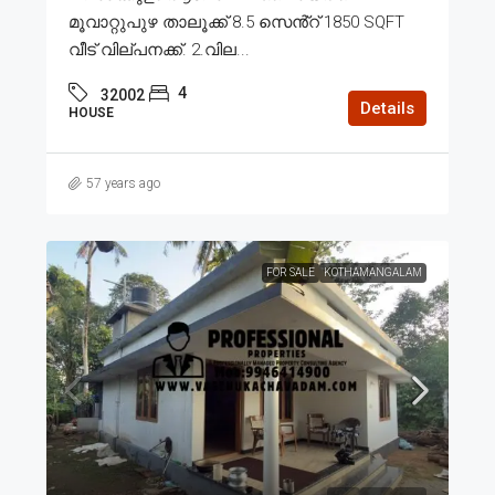
മൂവാറ്റുപുഴ താലൂക്ക് 8.5 സെൻ്റ് 1850 SQFT
വീട് വില്പനക്ക്. 2.വില...
4
32002
Details
HOUSE
57 years ago
FOR SALE
KOTHAMANGALAM