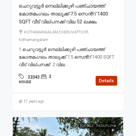
ചെറുവട്ടൂർ നെല്ലിക്കുഴി പഞ്ചായത്ത്
കോതമംഗലം താലൂക്ക് 7.5 സെൻ്റ് 1400
SQFT വീട് വില്പനക്ക് വില 52 ലക്ഷം
KOTHAMANGALAM,CHERUVATTOOR,
Kothamangalam
1.ചെറുവട്ടൂർ നെല്ലിക്കുഴി പഞ്ചായത്ത്
കോതമംഗലം താലൂക്ക് 7.5 സെൻ്റ് 1400 SQFT
വീട് വില്പനക്ക്. 2.വില...
3
32043
Details
HOUSE
57 years ago
FOR SALE
THODUPUZHA