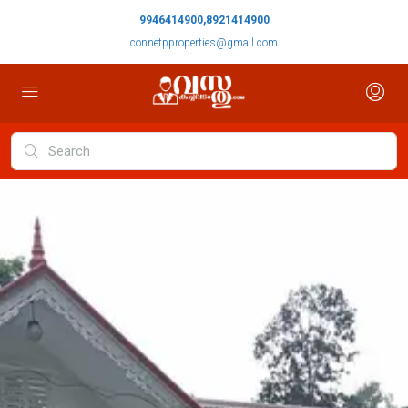
9946414900,8921414900
connetpproperties@gmail.com