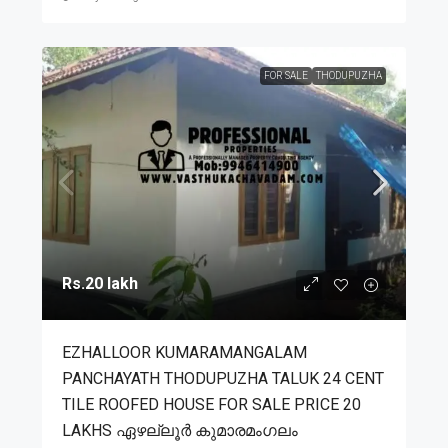
FOR SALE
THODUPUZHA
Rs.20 lakh
EZHALLOOR KUMARAMANGALAM
PANCHAYATH THODUPUZHA TALUK 24 CENT
TILE ROOFED HOUSE FOR SALE PRICE 20
LAKHS ഏഴല്ലൂർ കുമാരമംഗലം