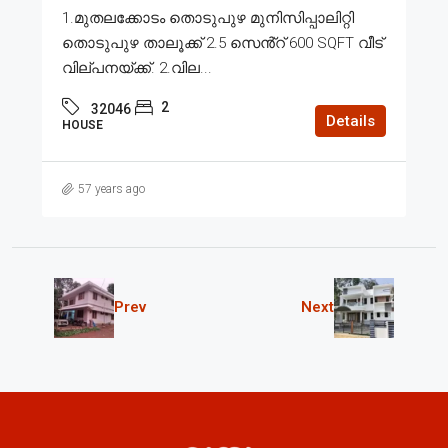
1.മുതലക്കോടം തൊടുപുഴ മുനിസിപ്പാലിറ്റി
തൊടുപുഴ താലൂക്ക് 2.5 സെൻ്റ് 600 SQFT വീട്
വില്പനയ്ക്ക്. 2.വില...
2
32046
Details
HOUSE
57 years ago
Prev
Next