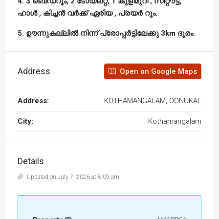
4. 3 ബെഡ്‌റൂം, 2 ടോയ്ലറ്റ്, 1 കുളിമുറി , സിറ്റൗട്ട്,
ഹാൾ , കിച്ചൻ വർക്ക് ഏരിയ , പ്രയർ റൂം.
5. ഊന്നുകല്ലിൽ നിന്ന് പ്രോപ്പർട്ടിലേക്കു 3km ദൂരം.
Address
Open on Google Maps
Address:
KOTHAMANGALAM, OONUKAL
City:
Kothamangalam
Details
Updated on July 7, 2026 at 8:09 am