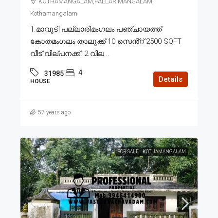
KOTHAMANGALAM,PALLARIMANGALAM,
Kothamangalam
1.മാവുടി പല്ലാരിമംഗലം പഞ്ചായത്ത്
കോതമംഗലം താലൂക്ക് 10 സെൻ്റ് 2500 SQFT
വീട് വില്പനക്ക്. 2.വില...
4
31985
Details
HOUSE
57 years ago
FOR SALE
KOTHAMANGALAM