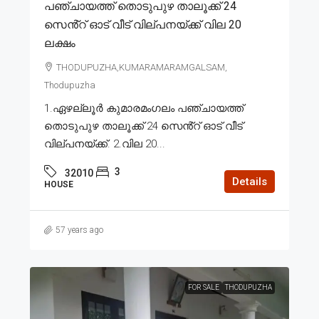
പഞ്ചായത്ത് തൊടുപുഴ താലൂക്ക് 24
സെൻ്റ് ഓട് വീട് വില്പനയ്ക്ക് വില 20
ലക്ഷം
THODUPUZHA,KUMARAMARAMGALSAM,
Thodupuzha
1.ഏഴല്ലൂർ കുമാരമംഗലം പഞ്ചായത്ത്
തൊടുപുഴ താലൂക്ക് 24 സെൻ്റ് ഓട് വീട്
വില്പനയ്ക്ക്. 2.വില 20...
3
32010
Details
HOUSE
57 years ago
FOR SALE
THODUPUZHA