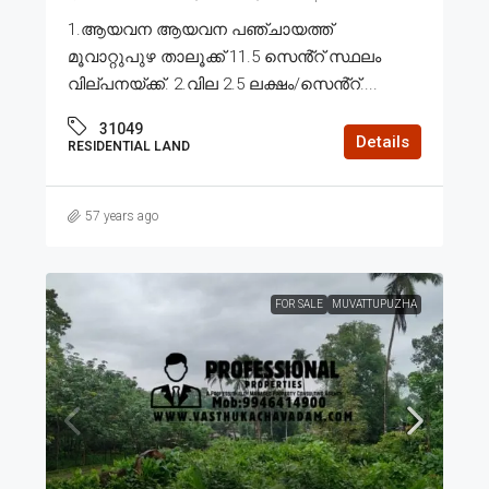
1.ആയവന ആയവന പഞ്ചായത്ത്
മൂവാറ്റുപുഴ താലൂക്ക് 11.5 സെൻ്റ് സ്ഥലം
വില്പനയ്ക്ക്. 2.വില 2.5 ലക്ഷം/സെൻ്റ്....
31049
Details
RESIDENTIAL LAND
57 years ago
FOR SALE
MUVATTUPUZHA