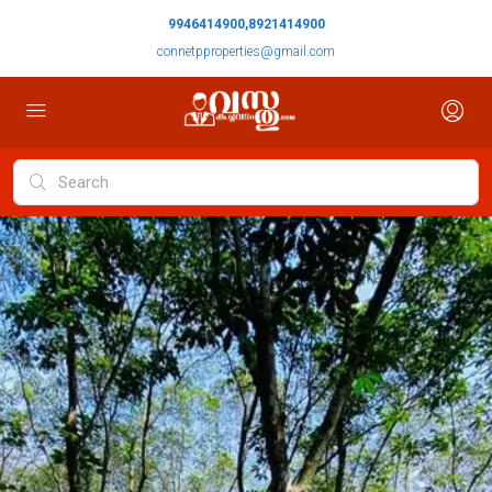
9946414900,8921414900
connetpproperties@gmail.com