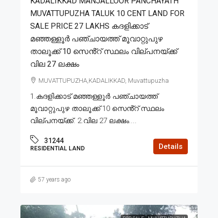
KADALIKKAD MANJALLOOR PANCHAYATH
MUVATTUPUZHA TALUK 10 CENT LAND FOR
SALE PRICE 27 LAKHS കദളിക്കാട്
മഞ്ഞള്ളൂർ പഞ്ചായത്ത് മൂവാറ്റുപുഴ
താലൂക്ക് 10 സെൻ്റ് സ്ഥലം വില്പനയ്ക്ക്
വില 27 ലക്ഷം
MUVATTUPUZHA,KADALIKKAD, Muvattupuzha
1.കദളിക്കാട് മഞ്ഞള്ളൂർ പഞ്ചായത്ത്
മൂവാറ്റുപുഴ താലൂക്ക് 10 സെൻ്റ് സ്ഥലം
വില്പനയ്ക്ക്. 2.വില 27 ലക്ഷം....
31244
Details
RESIDENTIAL LAND
57 years ago