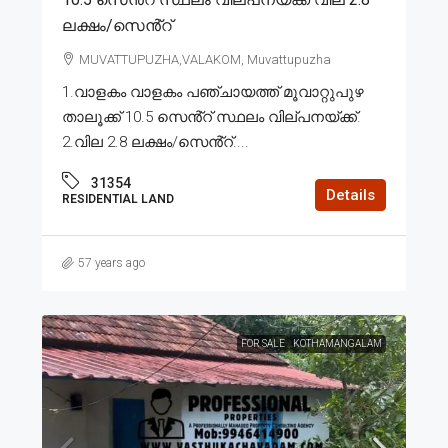
ലക്ഷം/സെൻ്റ്
MUVATTUPUZHA,VALAKOM, Muvattupuzha
1.വാളകം വാളകം പഞ്ചായത്ത് മൂവാറ്റുപുഴ
താലൂക്ക് 10.5 സെൻ്റ് സ്ഥലം വില്പനയ്ക്ക്.
2.വില 2.8 ലക്ഷം/സെൻ്റ്....
31354
Details
RESIDENTIAL LAND
57 years ago
FOR SALE
KOTHAMANGALAM