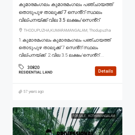
കുമാരമംഗലം കുമാരമംഗലം പഞ്ചായത്ത്
തൊടുപുഴ താലൂക്ക് 7 സെൻ്റ് സ്ഥലം
വില്പനയ്ക്ക് വില 3.5 ലക്ഷം/സെൻ്റ്
THODUPUZHA,KUMARAMANGALAM, Thodupuzha
1.കുമാരമംഗലം കുമാരമംഗലം പഞ്ചായത്ത്
തൊടുപുഴ താലൂക്ക് 7 സെൻ്റ് സ്ഥലം
വില്പനയ്ക്ക്. 2.വില 3.5 ലക്ഷം/സെൻ്റ്....
30820
Details
RESIDENTIAL LAND
57 years ago
FOR SALE
KOTHAMANGALAM