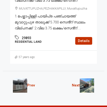
വില്പനക്ക് വില 3.75 ലക്ഷം/സെൻ്റ്
MUVATTUPUZHA,PEZHAKKAPILLY, Muvattupuzha
1.പേഴ്ക്കാപ്പിള്ളി പായിപ്ര പഞ്ചായത്ത്
മൂവാറ്റുപുഴ താലൂക്ക് 5.700 സെൻ്റ് സ്ഥലം
വില്പനക്ക്. 2.വില 3.75 ലക്ഷം/സെൻ്റ്....
29893
Details
RESIDENTIAL LAND
57 years ago
Prev
Next