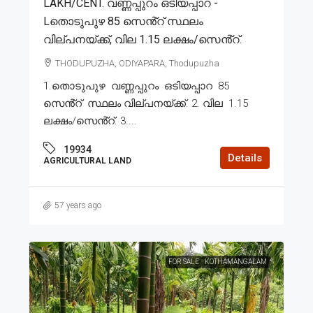
LAKH/CENT. വണ്ണപ്പുറം ഒടിയപ്പാറ -
Lതൊടുപുഴ 85 സെൻ്റ് സ്ഥലം
വില്പനയ്ക്ക്, വില 1.15 ലക്ഷം/സെൻ്റ്.
THODUPUZHA, ODIYAPARA, Thodupuzha
1.തൊടുപുഴ വണ്ണപ്പുറം ഒടിയപ്പാറ 85
സെൻ്റ് സ്ഥലം വില്പനയ്ക്ക്. 2. വില 1.15
ലക്ഷം/സെൻ്റ്. 3....
19934
Details
AGRICULTURAL LAND
57 years ago
FOR SALE
KOTHAMANGALAM