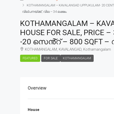
KOTHAMANGALAM – KAVALANGAD UPPUKULAM- 20 CENT – 80
വില്പനയ്ക്ക്, വില – 34 ലക്ഷം.
KOTHAMANGALAM – KAVAL
HOUSE FOR SALE, PRICE –
-20 സെൻ്റ് – 800 SQFT – വ
KOTHAMANGALAM, KAVALANGAD, Kothamangalam
FEATURED
FOR SALE
KOTHAMANGALAM
Overview
House