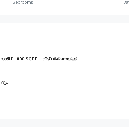
Bedrooms
Ba
്റ് – 800 SQFT – വീട് വില്പനയ്ക്ക്.
 റൂം.