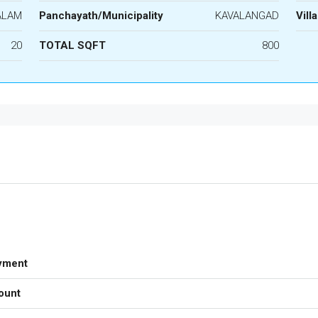
ALAM
Panchayath/Municipality
KAVALANGAD
Vill
20
TOTAL SQFT
800
yment
ount