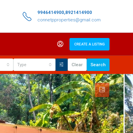
9946414900,8921414900
connetpproperties@gmail.com
CREATE A LISTING
Type
Clear
Search