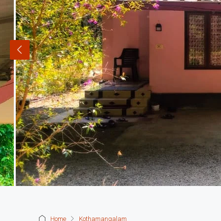
Home
Kothamangalam