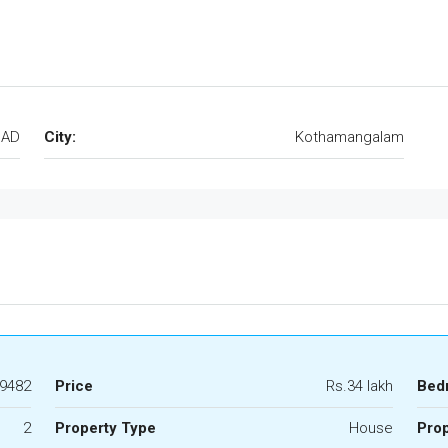
GAD
City:
Kothamangalam
9482
Price
Rs.34 lakh
Bed
2
Property Type
House
Prop