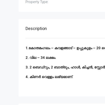
Property Type
Description
1.കോതമംഗലം – കവളങ്ങാട് – ഉപ്പുകുളം – 20 സെൻ
2. വില – 34 ലക്ഷം.
3. 2 ബെഡ്‌റൂം, 2 ബാത്രൂം, ഹാൾ, കിച്ചൻ, സ്റ്റോർ
4. കിണർ വെള്ളം ലഭ്യമാണ്.