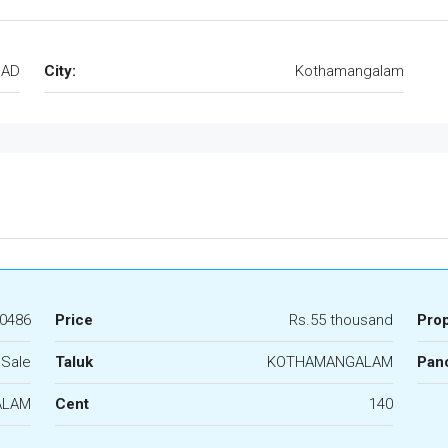
GAD
City:
Kothamangalam
0486
Price
Rs.55 thousand
Pro
 Sale
Taluk
KOTHAMANGALAM
Panc
ALAM
Cent
140