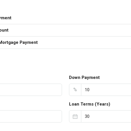
yment
ount
Mortgage Payment
Down Payment
%
Loan Terms (Years)