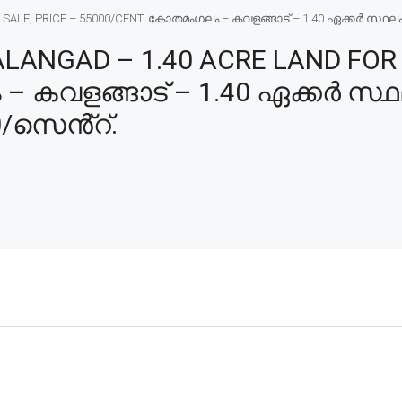
LE, PRICE – 55000/CENT. കോതമംഗലം – കവളങ്ങാട് – 1.40 ഏക്കർ സ്ഥലം വ
NGAD – 1.40 ACRE LAND FOR S
 കവളങ്ങാട് – 1.40 ഏക്കർ സ്
0/സെൻ്റ്.