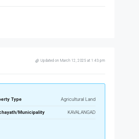
Updated on March 12, 2025 at 1:43 pm
perty Type
Agricultural Land
hayath/Municipality
KAVALANGAD