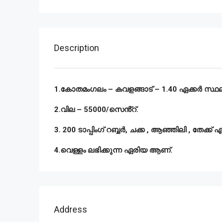
Description
1.കോതമംഗലം – കവളങ്ങാട് – 1.40 ഏക്കർ സ്ഥലം
2.വില – 55000/സെൻ്റ്.
3. 200 ടാപ്പിംഗ് റബ്ബർ, ചക്ക , ആഞ്ഞിലി , തേക്ക് എ
4.വെള്ളം ലഭിക്കുന്ന ഏരിയ ആണ്.
Address