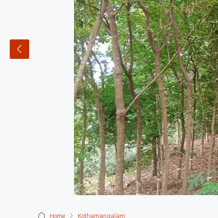
Home
Kothamangalam