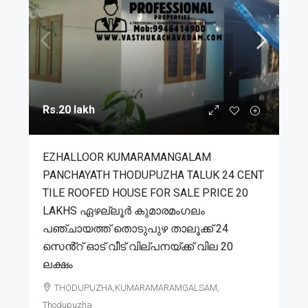
Rs.20 lakh
EZHALLOOR KUMARAMANGALAM
PANCHAYATH THODUPUZHA TALUK 24 CENT
TILE ROOFED HOUSE FOR SALE PRICE 20
LAKHS ഏഴല്ലൂർ കുമാരമംഗലം
പഞ്ചായത്ത് തൊടുപുഴ താലൂക്ക് 24
സെൻ്റ് ഓട് വീട് വില്പനയ്ക്ക് വില 20
ലക്ഷം
THODUPUZHA,KUMARAMARAMGALSAM,
Thodupuzha