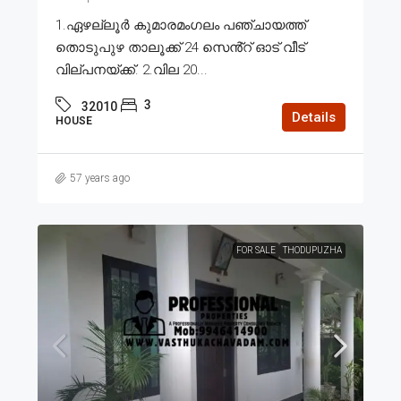
1.ഏഴല്ലൂർ കുമാരമംഗലം പഞ്ചായത്ത്
തൊടുപുഴ താലൂക്ക് 24 സെൻ്റ് ഓട് വീട്
വില്പനയ്ക്ക്. 2.വില 20...
3
32010
Details
HOUSE
57 years ago
FOR SALE
THODUPUZHA