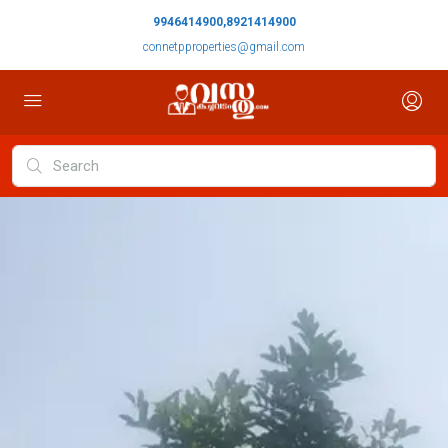
9946414900,8921414900
connetpproperties@gmail.com