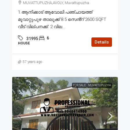
MUVATTUPUZHA,AVOLY, Muvattupuzha
1.ആനിക്കാട് ആവോലി പഞ്ചായത്ത്
മൂവാറ്റുപുഴ താലൂക്ക് 8.5 സെൻ്റ് 2600 SQFT
വീട് വില്പനക്ക്. 2.വില...
6
31995
Details
HOUSE
57 years ago
FOR SALE
MUVATTUPUZHA