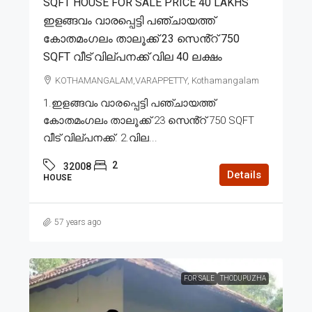
SQFT HOUSE FOR SALE PRICE 40 LAKHS
ഇളങ്ങവം വാരപ്പെട്ടി പഞ്ചായത്ത്
കോതമംഗലം താലൂക്ക് 23 സെൻ്റ് 750
SQFT വീട് വില്പനക്ക് വില 40 ലക്ഷം
KOTHAMANGALAM,VARAPPETTY, Kothamangalam
1.ഇളങ്ങവം വാരപ്പെട്ടി പഞ്ചായത്ത്
കോതമംഗലം താലൂക്ക് 23 സെൻ്റ് 750 SQFT
വീട് വില്പനക്ക്. 2.വില...
2
32008
Details
HOUSE
57 years ago
FOR SALE
THODUPUZHA