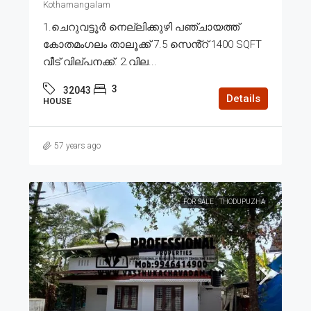
Kothamangalam
1.ചെറുവട്ടൂർ നെല്ലിക്കുഴി പഞ്ചായത്ത്
കോതമംഗലം താലൂക്ക് 7.5 സെൻ്റ് 1400 SQFT
വീട് വില്പനക്ക്. 2.വില...
3
32043
Details
HOUSE
57 years ago
FOR SALE
THODUPUZHA