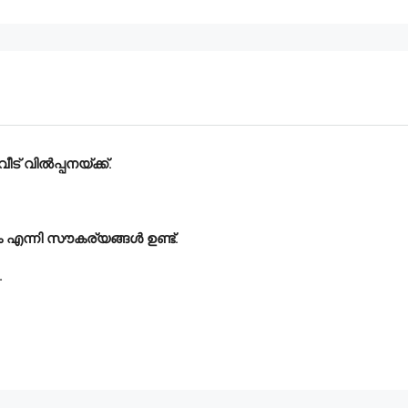
് വിൽപ്പനയ്ക്ക്.
ൂം എന്നി സൗകര്യങ്ങൾ ഉണ്ട്.
.