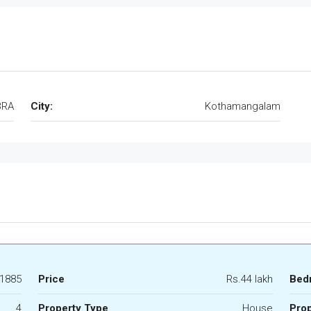
BRA
City:
Kothamangalam
1885
Price
Rs.44 lakh
Bed
4
Property Type
House
Prop