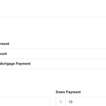
yment
ount
Mortgage Payment
Down Payment
%