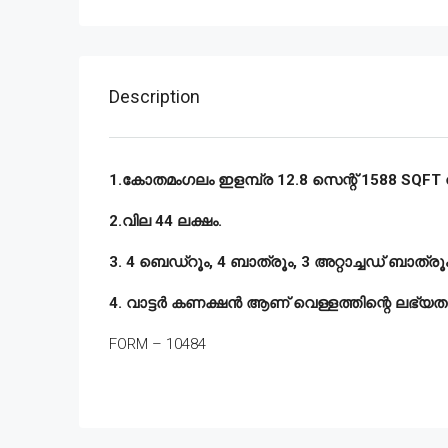
Description
1.കോതമംഗലം ഇളമ്പ്ര 12.8 സെന്റ് 1588 SQFT വീട
2.വില 44 ലക്ഷം.
3. 4 ബെഡ്‌റൂം, 4 ബാത്രൂം, 3 അറ്റാച്ചഡ് ബാത്ര
4. വാട്ടർ കണക്ഷൻ ആണ് വെള്ളത്തിന്റെ ലഭ്യത
FORM – 10484