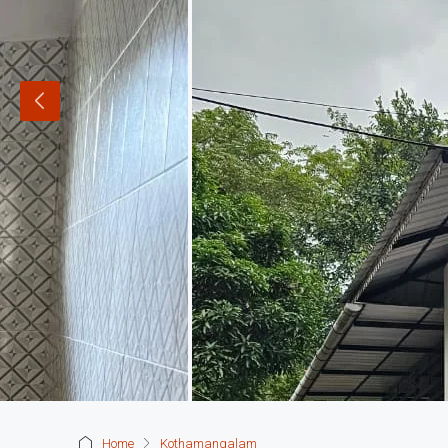
Home
Kothamangalam