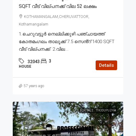
SQFT വീട് വില്പനക്ക് വില 52 ലക്ഷം
KOTHAMANGALAM,CHERUVATTOOR,
Kothamangalam
1.ചെറുവട്ടൂർ നെല്ലിക്കുഴി പഞ്ചായത്ത്
കോതമംഗലം താലൂക്ക് 7.5 സെൻ്റ് 1400 SQFT
വീട് വില്പനക്ക്. 2.വില...
3
32043
Details
HOUSE
57 years ago
FOR SALE
THODUPUZHA