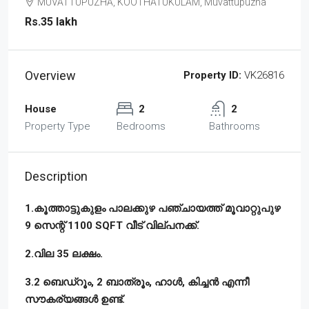
MUVATTUPUZHA, KOOTHATUKULAM, Muvattupuzha
Rs.35 lakh
Overview
Property ID:
VK26816
House
2
2
Property Type
Bedrooms
Bathrooms
Description
1.കൂത്താട്ടുകുളം പാലക്കുഴ പഞ്ചായത്ത്‌ മൂവാറ്റുപുഴ
9 സെന്റ് 1100 SQFT വീട് വില്പനക്ക്.
2.വില 35 ലക്ഷം.
3.2 ബെഡ്‌റൂം, 2 ബാത്രൂം, ഹാൾ, കിച്ചൻ എന്നീ
സൗകര്യങ്ങൾ ഉണ്ട്.