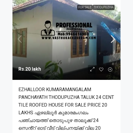
FOR SALE
THODUPUZHA
Rs.20 lakh
EZHALLOOR KUMARAMANGALAM
PANCHAYATH THODUPUZHA TALUK 24 CENT
TILE ROOFED HOUSE FOR SALE PRICE 20
LAKHS ഏഴല്ലൂർ കുമാരമംഗലം
പഞ്ചായത്ത് തൊടുപുഴ താലൂക്ക് 24
സെൻ്റ് ഓട് വീട് വില്പനയ്ക്ക് വില 20