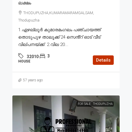
ലക്ഷം
THODUPUZHA,KUMARAMARAMGALSAM,
Thodupuzha
1.ഏഴല്ലൂർ കുമാരമംഗലം പഞ്ചായത്ത്
തൊടുപുഴ താലൂക്ക് 24 സെൻ്റ് ഓട് വീട്
വില്പനയ്ക്ക്. 2.വില 20...
3
32010
Details
HOUSE
57 years ago
FOR SALE
THODUPUZHA