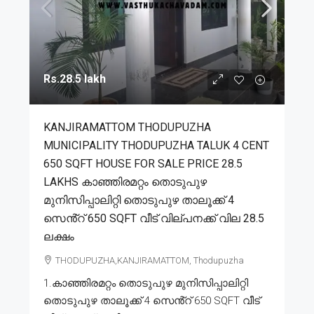
Rs.28.5 lakh
KANJIRAMATTOM THODUPUZHA
MUNICIPALITY THODUPUZHA TALUK 4 CENT
650 SQFT HOUSE FOR SALE PRICE 28.5
LAKHS കാഞ്ഞിരമറ്റം തൊടുപുഴ
മുനിസിപ്പാലിറ്റി തൊടുപുഴ താലൂക്ക് 4
സെൻ്റ് 650 SQFT വീട് വില്പനക്ക് വില 28.5
ലക്ഷം
THODUPUZHA,KANJIRAMATTOM, Thodupuzha
1.കാഞ്ഞിരമറ്റം തൊടുപുഴ മുനിസിപ്പാലിറ്റി
തൊടുപുഴ താലൂക്ക് 4 സെൻ്റ് 650 SQFT വീട്