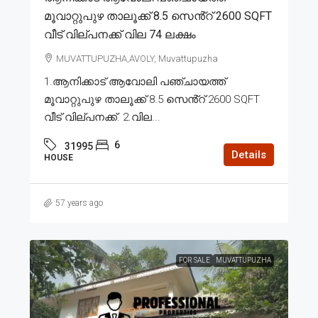
മൂവാറ്റുപുഴ താലൂക്ക് 8.5 സെൻ്റ് 2600 SQFT
വീട് വില്പനക്ക് വില 74 ലക്ഷം
MUVATTUPUZHA,AVOLY, Muvattupuzha
1.ആനിക്കാട് ആവോലി പഞ്ചായത്ത്
മൂവാറ്റുപുഴ താലൂക്ക് 8.5 സെൻ്റ് 2600 SQFT
വീട് വില്പനക്ക്. 2.വില...
6
31995
Details
HOUSE
57 years ago
FOR SALE
MUVATTUPUZHA