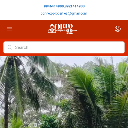
9946414900,8921414900
connetpproperties@gmail.com