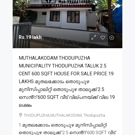
Rs.19 lakh
MUTHALAKODAM THODUPUZHA
MUNICIPALITY THODUPUZHA TALUK 2.5
CENT 600 SQFT HOUSE FOR SALE PRICE 19
LAKHS മുതലക്കോടം തൊടുപുഴ
മുനിസിപ്പാലിറ്റി തൊടുപുഴ താലൂക്ക് 2.5
സെൻ്റ് 600 SQFT വീട് വില്പനയ്ക്ക് വില 19
ലക്ഷം
THODUPUZHA,MUTHALAKODAM, Thodupuzha
1.മുതലക്കോടം തൊടുപുഴ മുനിസിപ്പാലിറ്റി
തൊടുപുഴ താലൂക്ക് 2.5 സെൻ്റ് 600 SQFT വീട്