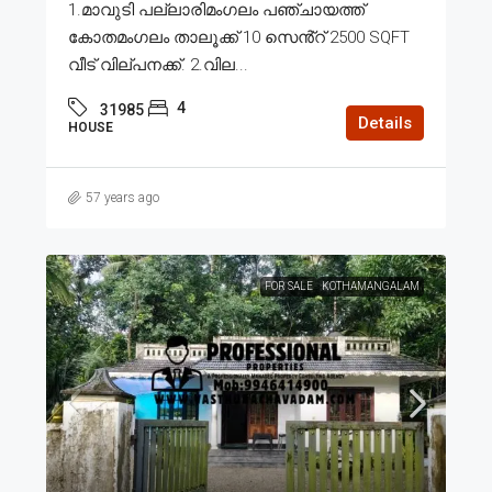
1.മാവുടി പല്ലാരിമംഗലം പഞ്ചായത്ത്
കോതമംഗലം താലൂക്ക് 10 സെൻ്റ് 2500 SQFT
വീട് വില്പനക്ക്. 2.വില...
4
31985
Details
HOUSE
57 years ago
FOR SALE
KOTHAMANGALAM