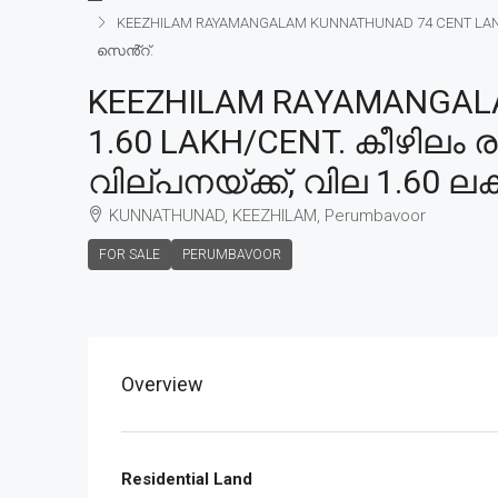
KEEZHILAM RAYAMANGALAM KUNNATHUNAD 74 CENT LAND FO
സെൻ്റ്.
KEEZHILAM RAYAMANGALA
1.60 LAKH/CENT. കീഴിലം
വില്പനയ്ക്ക്, വില 1.60 ല
KUNNATHUNAD, KEEZHILAM, Perumbavoor
FOR SALE
PERUMBAVOOR
Overview
Residential Land