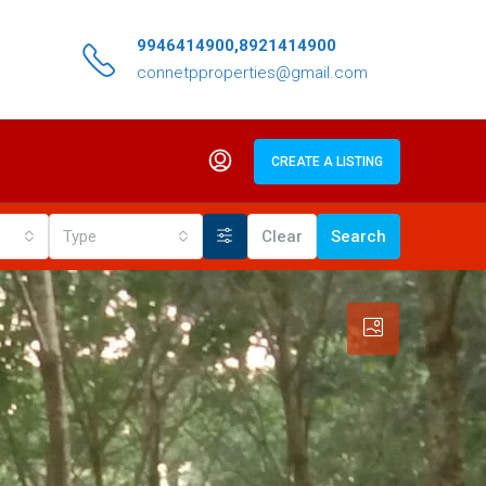
9946414900,8921414900
connetpproperties@gmail.com
CREATE A LISTING
Type
Clear
Search