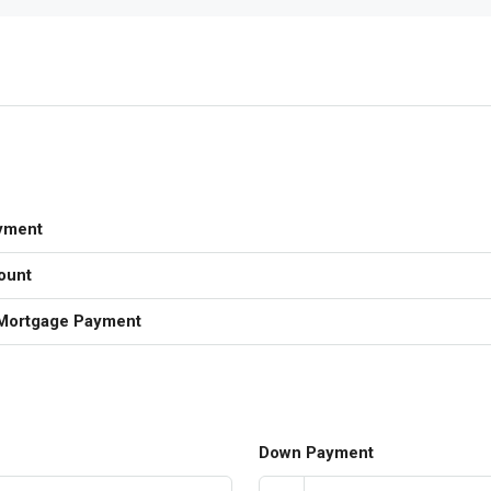
yment
ount
Mortgage Payment
Down Payment