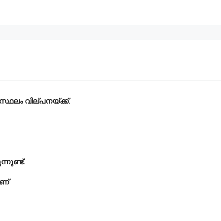
സ്ഥലം വില്പനയ്ക്ക്.
നുണ്ട്.
ാണ്