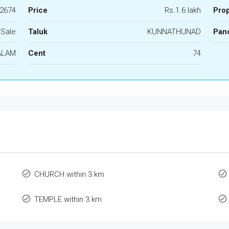
2674
Price
Rs.1.6 lakh
Pro
 Sale
Taluk
KUNNATHUNAD
Panc
ALAM
Cent
74
CHURCH within 3 km
TEMPLE within 3 km