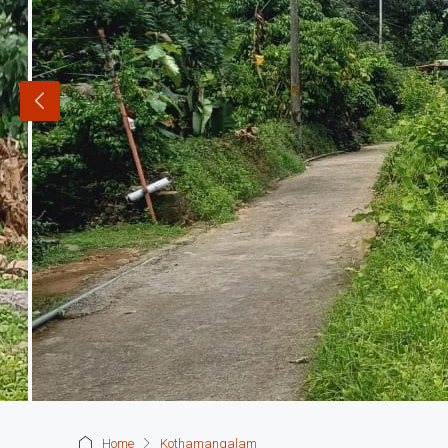
Home
Kothamangalam