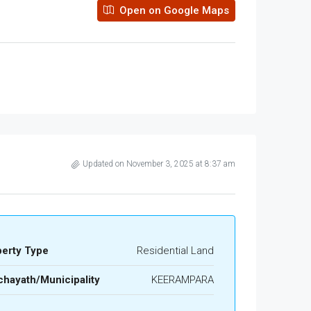
Open on Google Maps
Updated on November 3, 2025 at 8:37 am
perty Type
Residential Land
hayath/Municipality
KEERAMPARA