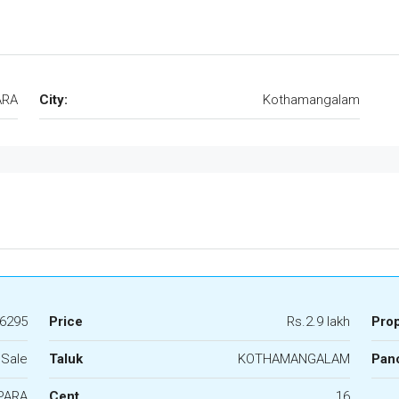
ARA
City:
Kothamangalam
6295
Price
Rs.2.9 lakh
Pro
 Sale
Taluk
KOTHAMANGALAM
Panc
PARA
Cent
16