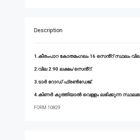
Description
1.കീരംപാറ കോതമംഗലം 16 സെൻ്റ് സ്ഥലം വില്പ
2.വില 2.90 ലക്ഷം/സെൻ്റ്.
3.ടാർ റോഡ് ഫ്രൺഡേജ്.
4.കിണർ കുത്തിയാൽ വെള്ളം ലഭിക്കുന്ന സ്ഥലമ
FORM 10829