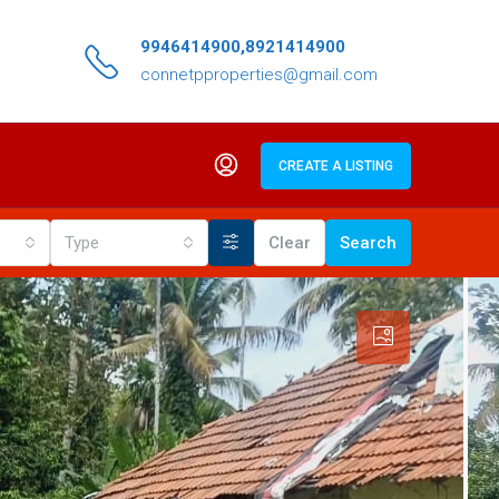
9946414900,8921414900
connetpproperties@gmail.com
CREATE A LISTING
Type
Clear
Search