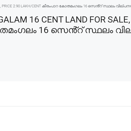
PRICE 2.90 LAKH/CENT കീരംപാറ കോതമംഗലം 16 സെൻ്റ് സ്ഥലം വില്പനയ്ക്
AM 16 CENT LAND FOR SALE, P
ംഗലം 16 സെൻ്റ് സ്ഥലം വില്പന