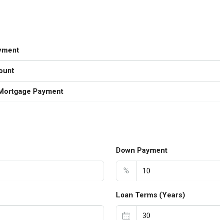
yment
ount
Mortgage Payment
Down Payment
%
Loan Terms (Years)