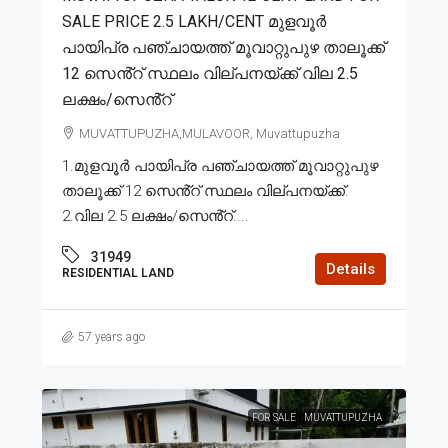
SALE PRICE 2.5 LAKH/CENT മുളവൂർ
പായിപ്ര പഞ്ചായത്ത് മൂവാറ്റുപുഴ താലൂക്ക്
12 സെൻ്റ് സ്ഥലം വില്പനയ്ക്ക് വില 2.5
ലക്ഷം/സെൻ്റ്
MUVATTUPUZHA,MULAVOOR, Muvattupuzha
1.മുളവൂർ പായിപ്ര പഞ്ചായത്ത് മൂവാറ്റുപുഴ
താലൂക്ക് 12 സെൻ്റ് സ്ഥലം വില്പനയ്ക്ക്.
2.വില 2.5 ലക്ഷം/സെൻ്റ്....
31949
Details
RESIDENTIAL LAND
57 years ago
FOR SALE
MUVATTUPUZHA