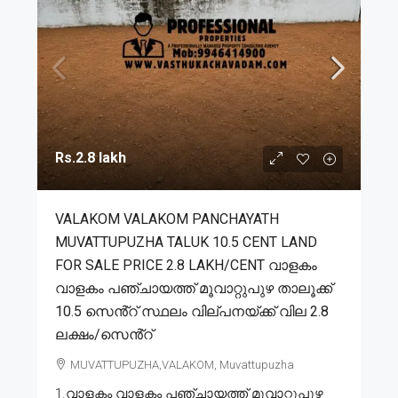
Rs.2.8 lakh
VALAKOM VALAKOM PANCHAYATH
MUVATTUPUZHA TALUK 10.5 CENT LAND
FOR SALE PRICE 2.8 LAKH/CENT വാളകം
വാളകം പഞ്ചായത്ത് മൂവാറ്റുപുഴ താലൂക്ക്
10.5 സെൻ്റ് സ്ഥലം വില്പനയ്ക്ക് വില 2.8
ലക്ഷം/സെൻ്റ്
MUVATTUPUZHA,VALAKOM, Muvattupuzha
1.വാളകം വാളകം പഞ്ചായത്ത് മൂവാറ്റുപുഴ