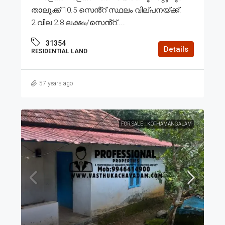
താലൂക്ക് 10.5 സെൻ്റ് സ്ഥലം വില്പനയ്ക്ക്.
2.വില 2.8 ലക്ഷം/സെൻ്റ്....
31354
Details
RESIDENTIAL LAND
57 years ago
FOR SALE
KOTHAMANGALAM