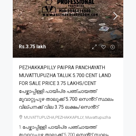
Rs.3.75 lakh
PEZHAKKAPILLY PAIPRA PANCHAYATH
MUVATTUPUZHA TALUK 5.700 CENT LAND
FOR SALE PRICE 3.75 LAKHS/CENT
പേഴ്ക്കാപ്പിള്ളി പായിപ്ര പഞ്ചായത്ത്
മൂവാറ്റുപുഴ താലൂക്ക് 5.700 സെൻ്റ് സ്ഥലം
വില്പനക്ക് വില 3.75 ലക്ഷം/സെൻ്റ്
MUVATTUPUZHA,PEZHAKKAPILLY, Muvattupuzha
1.പേഴ്ക്കാപ്പിള്ളി പായിപ്ര പഞ്ചായത്ത്
മൂവാറ്റുപുഴ താലൂക്ക് 5.700 സെൻ്റ് സ്ഥലം