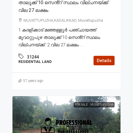
താലൂക്ക് 10 സെൻ്റ് സ്ഥലം വില്പനയ്ക്ക്
വില 27 ലക്ഷം
MUVATTUPUZHA,KADALIKKAD, Muvattupuzha
1.കദളിക്കാട് മഞ്ഞള്ളൂർ പഞ്ചായത്ത്
മൂവാറ്റുപുഴ താലൂക്ക് 10 സെൻ്റ് സ്ഥലം
വില്പനയ്ക്ക്. 2.വില 27 ലക്ഷം....
31244
Details
RESIDENTIAL LAND
57 years ago
FOR SALE
MUVATTUPUZHA