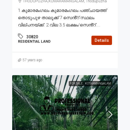
THODUPUZHA,KUMARAMANGALAM, Thodupuzha
1.കുമാരമംഗലം കുമാരമംഗലം പഞ്ചായത്ത്
തൊടുപുഴ താലൂക്ക് 7 സെൻ്റ് സ്ഥലം
വില്പനയ്ക്ക്. 2.വില 3.5 ലക്ഷം/സെൻ്റ്....
30820
Details
RESIDENTIAL LAND
57 years ago
FOR SALE
KOTHAMANGALAM