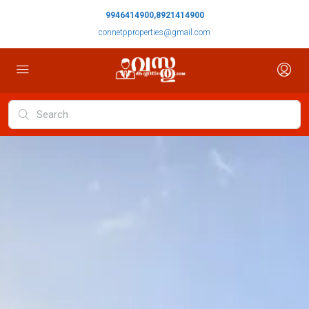
9946414900,8921414900
connetpproperties@gmail.com