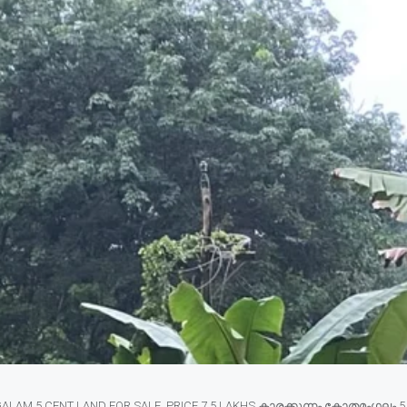
M 5 CENT LAND FOR SALE, PRICE 7.5 LAKHS കാരക്കുന്നം കോതമംഗലം 5 സെ