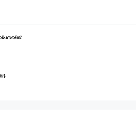
്പനയ്ക്ക്.
ളൂ.