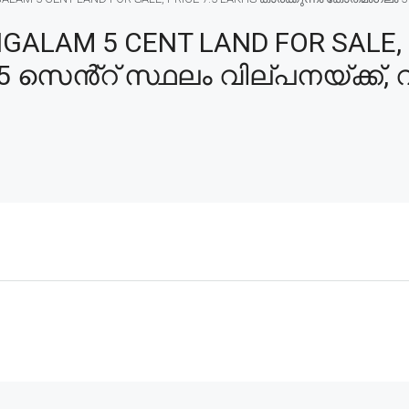
LAM 5 CENT LAND FOR SALE, P
സെൻ്റ് സ്ഥലം വില്പനയ്ക്ക്, വ