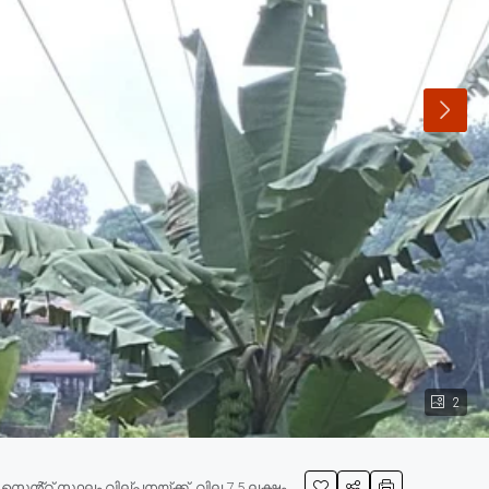
2
ൻ്റ് സ്ഥലം വില്പനയ്ക്ക്, വില 7.5 ലക്ഷം.