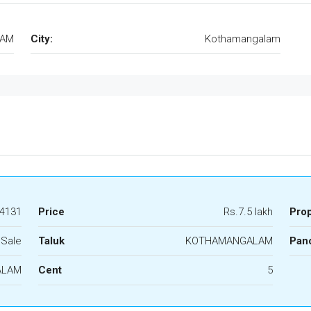
LAM
City:
Kothamangalam
4131
Price
Rs.7.5 lakh
Pro
 Sale
Taluk
KOTHAMANGALAM
Panc
ALAM
Cent
5