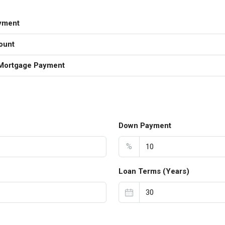
yment
ount
Mortgage Payment
Down Payment
%
Loan Terms (Years)