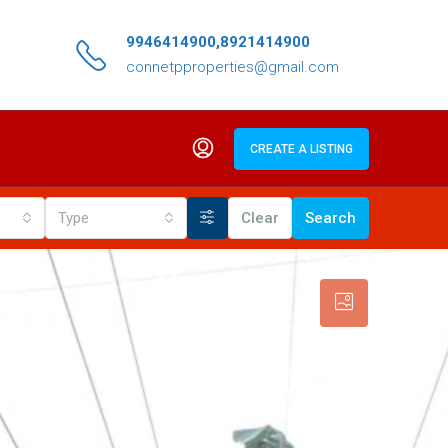
9946414900,8921414900
connetpproperties@gmail.com
CREATE A LISTING
Type
Clear
Search