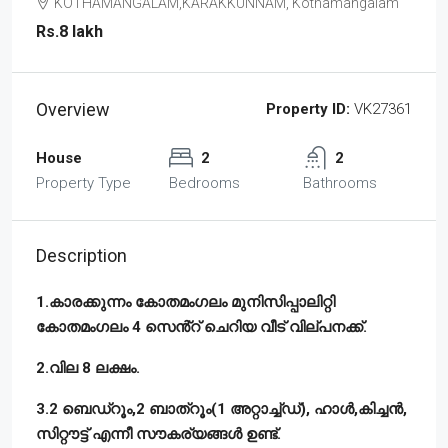
KOTHAMANGALAM,KARAKKUNNAM, Kothamangalam
Rs.8 lakh
Overview
Property ID:
VK27361
House
2
2
Property Type
Bedrooms
Bathrooms
Description
1.കാരക്കുന്നം കോതമംഗലം മുനിസിപ്പാലിറ്റി
കോതമംഗലം 4 സെൻ്റ് ചെറിയ വീട് വില്പനക്ക്.
2.വില 8 ലക്ഷം.
3.2 ബെഡ്റൂം,2 ബാത്റൂം(1 അറ്റാച്ച്ഡ്), ഹാൾ,കിച്ചൻ,
സിറ്റൗട്ട് എന്നീ സൗകര്യങ്ങൾ ഉണ്ട്.