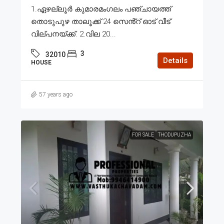
1.ഏഴല്ലൂർ കുമാരമംഗലം പഞ്ചായത്ത്
തൊടുപുഴ താലൂക്ക് 24 സെൻ്റ് ഓട് വീട്
വില്പനയ്ക്ക്. 2.വില 20...
3
32010
Details
HOUSE
57 years ago
FOR SALE
THODUPUZHA