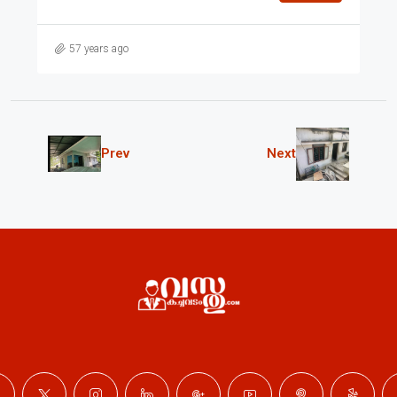
57 years ago
Prev
Next