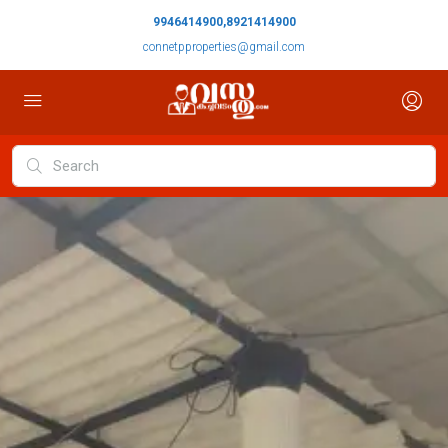
9946414900,8921414900
connetpproperties@gmail.com