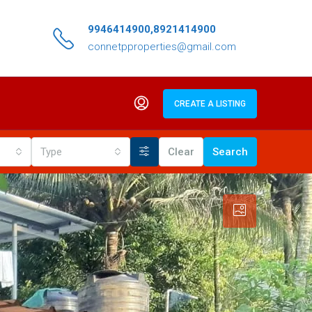
9946414900,8921414900
connetpproperties@gmail.com
CREATE A LISTING
Type
Clear
Search