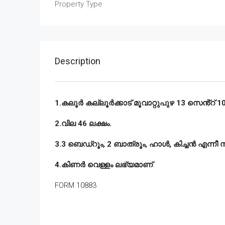
Property Type
Description
1.കലൂർ കല്ലൂർക്കാട് മൂവാറ്റുപുഴ 13 സെൻ്റ് 10
2.വില 46 ലക്ഷം.
3.3 ബെഡ്‌റൂം, 2 ബാത്രൂം, ഹാൾ, കിച്ചൻ എന്നീ
4.കിണർ വെള്ളം ലഭ്യമാണ്
.
FORM 10883