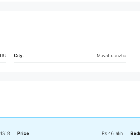
ADU
City:
Muvattupuzha
4318
Price
Rs.46 lakh
Bed