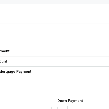
yment
ount
Mortgage Payment
Down Payment