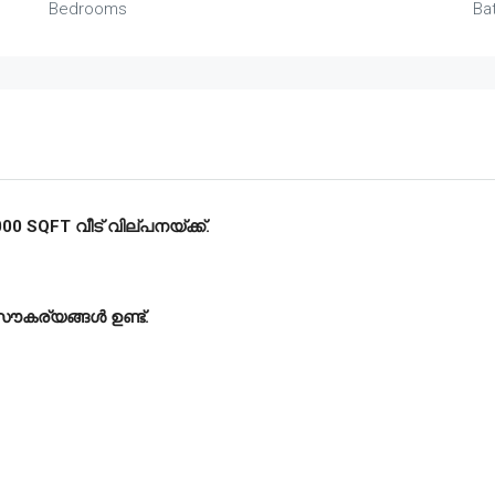
Bedrooms
Ba
00 SQFT വീട് വില്പനയ്ക്ക്.
 സൗകര്യങ്ങൾ ഉണ്ട്.