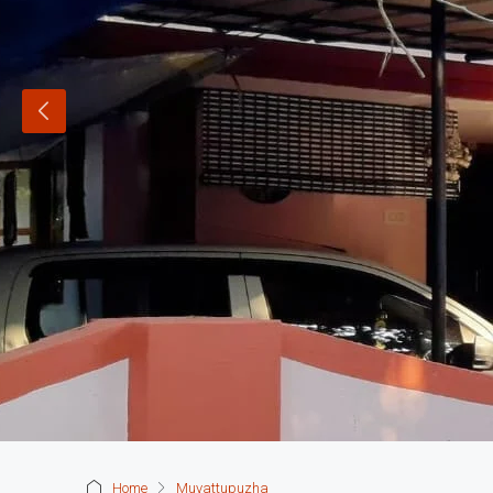
Home
Muvattupuzha