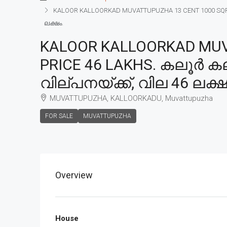
KALOOR KALLOORKAD MUVATTUPUZHA 13 CENT 1000 SQFT HO
ലക്ഷം.
KALOOR KALLOORKAD MUVA
PRICE 46 LAKHS. കലൂർ കല്
വില്പനയ്ക്ക്, വില 46 ലക്ഷ
MUVATTUPUZHA, KALLOORKADU, Muvattupuzha
FOR SALE
MUVATTUPUZHA
Overview
House