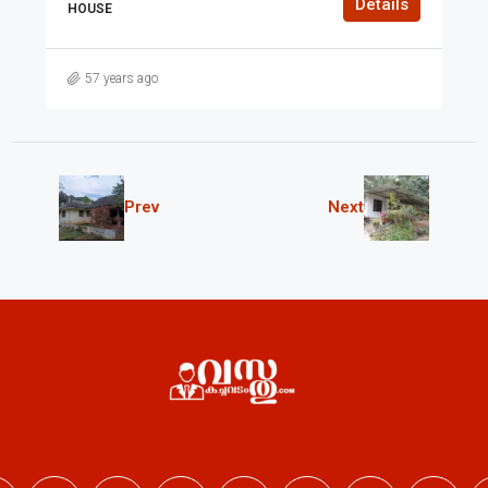
Details
HOUSE
57 years ago
Prev
Next