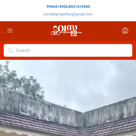
9946414900,8921414900
connetpproperties@gmail.com