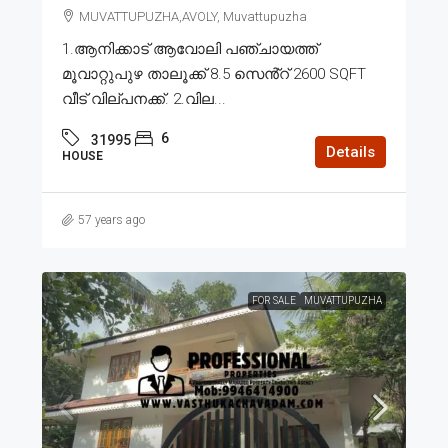
MUVATTUPUZHA,AVOLY, Muvattupuzha
1.ആനിക്കാട് ആവോലി പഞ്ചായത്ത്
മൂവാറ്റുപുഴ താലൂക്ക് 8.5 സെൻ്റ് 2600 SQFT
വീട് വില്പനക്ക്. 2.വില...
6
31995
Details
HOUSE
57 years ago
FOR SALE
MUVATTUPUZHA