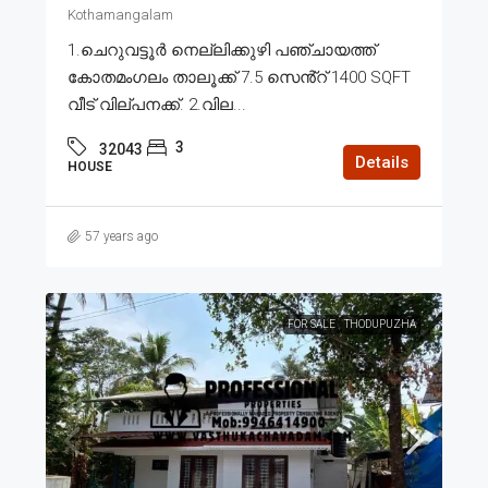
Kothamangalam
1.ചെറുവട്ടൂർ നെല്ലിക്കുഴി പഞ്ചായത്ത്
കോതമംഗലം താലൂക്ക് 7.5 സെൻ്റ് 1400 SQFT
വീട് വില്പനക്ക്. 2.വില...
3
32043
Details
HOUSE
57 years ago
FOR SALE
THODUPUZHA