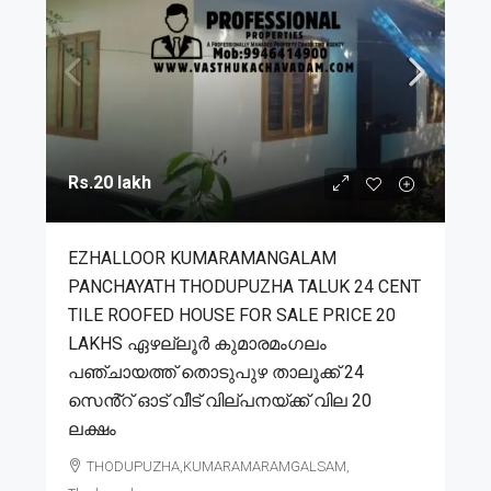
Rs.20 lakh
EZHALLOOR KUMARAMANGALAM
PANCHAYATH THODUPUZHA TALUK 24 CENT
TILE ROOFED HOUSE FOR SALE PRICE 20
LAKHS ഏഴല്ലൂർ കുമാരമംഗലം
പഞ്ചായത്ത് തൊടുപുഴ താലൂക്ക് 24
സെൻ്റ് ഓട് വീട് വില്പനയ്ക്ക് വില 20
ലക്ഷം
THODUPUZHA,KUMARAMARAMGALSAM,