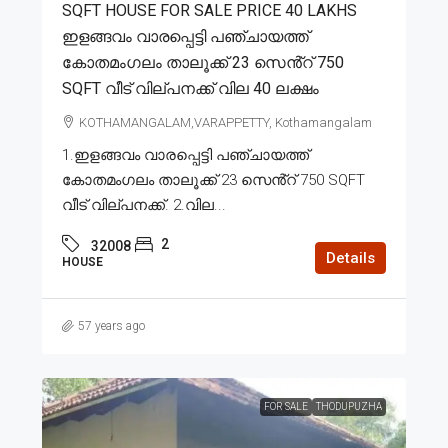
SQFT HOUSE FOR SALE PRICE 40 LAKHS
ഇളങ്ങവം വാരപ്പെട്ടി പഞ്ചായത്ത്
കോതമംഗലം താലൂക്ക് 23 സെൻ്റ് 750
SQFT വീട് വില്പനക്ക് വില 40 ലക്ഷം
KOTHAMANGALAM,VARAPPETTY, Kothamangalam
1.ഇളങ്ങവം വാരപ്പെട്ടി പഞ്ചായത്ത്
കോതമംഗലം താലൂക്ക് 23 സെൻ്റ് 750 SQFT
വീട് വില്പനക്ക്. 2.വില...
2
32008
Details
HOUSE
57 years ago
FOR SALE
THODUPUZHA