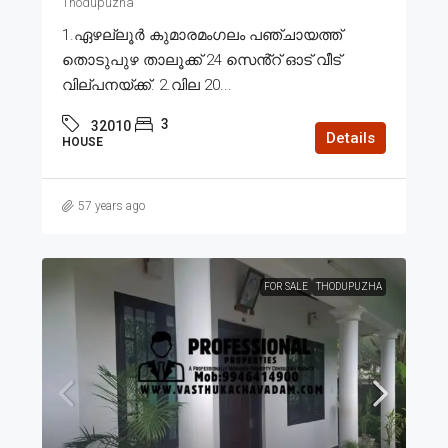
Thodupuzha
1.ഏഴല്ലൂർ കുമാരമംഗലം പഞ്ചായത്ത്
തൊടുപുഴ താലൂക്ക് 24 സെൻ്റ് ഓട് വീട്
വില്പനയ്ക്ക്. 2.വില 20...
3
32010
Details
HOUSE
57 years ago
FOR SALE
THODUPUZHA