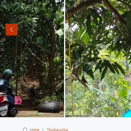
Home
Thodupuzha