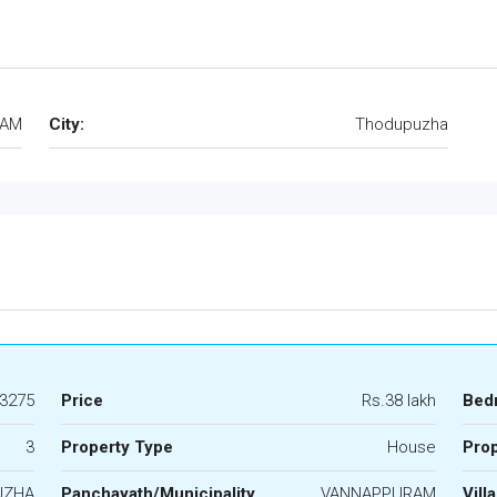
RAM
City:
Thodupuzha
3275
Price
Rs.38 lakh
Bed
3
Property Type
House
Prop
UZHA
Panchayath/Municipality
VANNAPPURAM
Vill