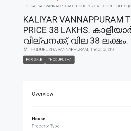
KALIYAR VANNAPPURAM THODUPUZHA 10 CENT 1300 SQFT H
KALIYAR VANNAPPURAM TH
PRICE 38 LAKHS. കാളിയാർ
വില്പനക്ക്, വില 38 ലക്ഷം.
THODUPUZHA,VANNAPPURAM, Thodupuzha
FOR SALE
THODUPUZHA
Overview
House
Property Type