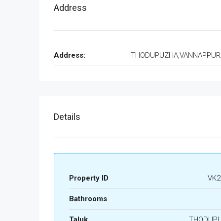
Address
Address:
THODUPUZHA,VANNAPPU
Details
Property ID
VK2
Bathrooms
Taluk
THODUP