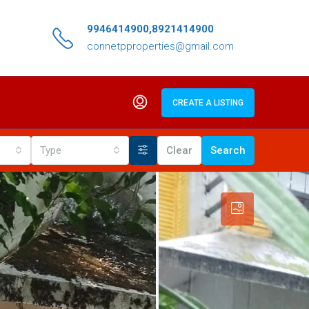
9946414900,8921414900
connetpproperties@gmail.com
CREATE A LISTING
Type
Clear
Search