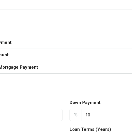
yment
ount
Mortgage Payment
Down Payment
%
Loan Terms (Years)