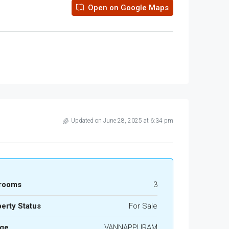
Open on Google Maps
Updated on June 28, 2025 at 6:34 pm
rooms
3
erty Status
For Sale
age
VANNAPPURAM