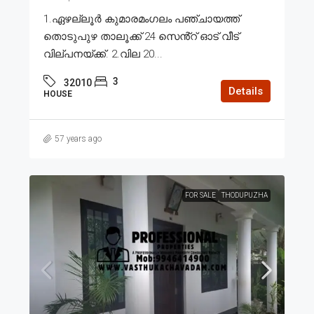
1.ഏഴല്ലൂർ കുമാരമംഗലം പഞ്ചായത്ത്
തൊടുപുഴ താലൂക്ക് 24 സെൻ്റ് ഓട് വീട്
വില്പനയ്ക്ക്. 2.വില 20...
3
32010
Details
HOUSE
57 years ago
FOR SALE
THODUPUZHA