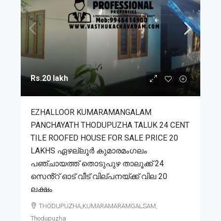
Rs.20 lakh
EZHALLOOR KUMARAMANGALAM
PANCHAYATH THODUPUZHA TALUK 24 CENT
TILE ROOFED HOUSE FOR SALE PRICE 20
LAKHS ഏഴല്ലൂർ കുമാരമംഗലം
പഞ്ചായത്ത് തൊടുപുഴ താലൂക്ക് 24
സെൻ്റ് ഓട് വീട് വില്പനയ്ക്ക് വില 20
ലക്ഷം
THODUPUZHA,KUMARAMARAMGALSAM,
Thodupuzha