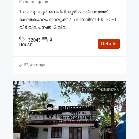
Kothamangalam
1.ചെറുവട്ടൂർ നെല്ലിക്കുഴി പഞ്ചായത്ത്
കോതമംഗലം താലൂക്ക് 7.5 സെൻ്റ് 1400 SQFT
വീട് വില്പനക്ക്. 2.വില...
3
32043
Details
HOUSE
57 years ago
FOR SALE
THODUPUZHA