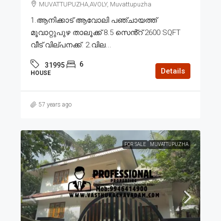
MUVATTUPUZHA,AVOLY, Muvattupuzha
1.ആനിക്കാട് ആവോലി പഞ്ചായത്ത്
മൂവാറ്റുപുഴ താലൂക്ക് 8.5 സെൻ്റ് 2600 SQFT
വീട് വില്പനക്ക്. 2.വില...
6
31995
Details
HOUSE
57 years ago
FOR SALE
MUVATTUPUZHA