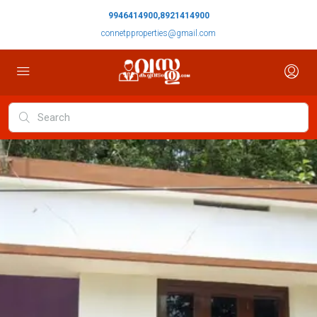
9946414900,8921414900
connetpproperties@gmail.com