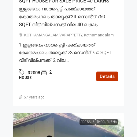
SQFT HOUSE FOR SALE PRICE 40 LAKHS
ഇളങ്ങവം വാരപ്പെട്ടി പഞ്ചായത്ത്
കോതമംഗലം താലൂക്ക് 23 സെൻ്റ് 750
SQFT വീട് വില്പനക്ക് വില 40 ലക്ഷം
KOTHAMANGALAM,VARAPPETTY, Kothamangalam
1.ഇളങ്ങവം വാരപ്പെട്ടി പഞ്ചായത്ത്
കോതമംഗലം താലൂക്ക് 23 സെൻ്റ് 750 SQFT
വീട് വില്പനക്ക്. 2.വില...
2
32008
Details
HOUSE
57 years ago
FOR SALE
THODUPUZHA