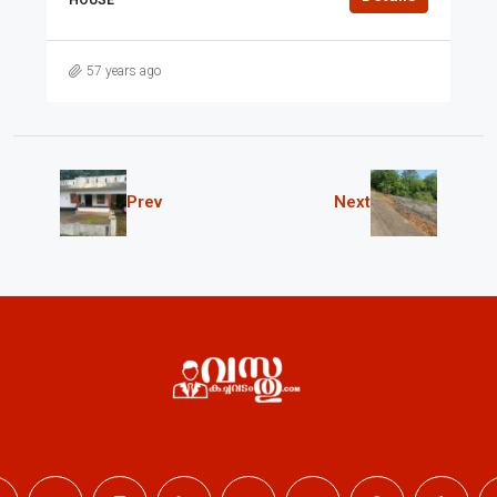
57 years ago
Prev
Next