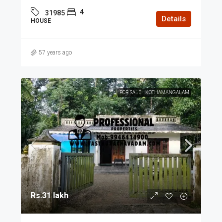
4
31985
Details
HOUSE
57 years ago
FOR SALE
KOTHAMANGALAM
Rs.31 lakh