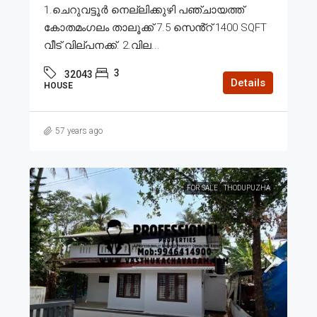
1.ചെറുവട്ടൂർ നെല്ലിക്കുഴി പഞ്ചായത്ത്
കോതമംഗലം താലൂക്ക് 7.5 സെൻ്റ് 1400 SQFT
വീട് വില്പനക്ക്. 2.വില...
3
32043
Details
HOUSE
57 years ago
FOR SALE
THODUPUZHA