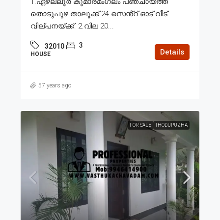
1.ഏഴല്ലൂർ കുമാരമംഗലം പഞ്ചായത്ത്
തൊടുപുഴ താലൂക്ക് 24 സെൻ്റ് ഓട് വീട്
വില്പനയ്ക്ക്. 2.വില 20...
3
32010
Details
HOUSE
57 years ago
FOR SALE
THODUPUZHA