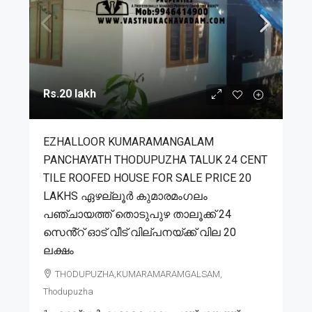
Rs.20 lakh
EZHALLOOR KUMARAMANGALAM
PANCHAYATH THODUPUZHA TALUK 24 CENT
TILE ROOFED HOUSE FOR SALE PRICE 20
LAKHS ഏഴല്ലൂർ കുമാരമംഗലം
പഞ്ചായത്ത് തൊടുപുഴ താലൂക്ക് 24
സെൻ്റ് ഓട് വീട് വില്പനയ്ക്ക് വില 20
ലക്ഷം
THODUPUZHA,KUMARAMARAMGALSAM,
Thodupuzha