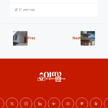
57 years ago
Prev
Next