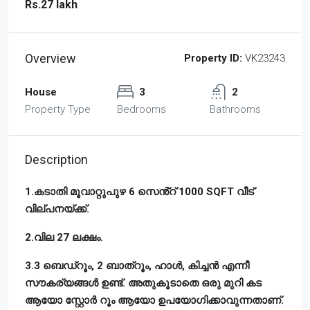
Rs.27 lakh
Overview
Property ID:
VK23243
House
3
2
Property Type
Bedrooms
Bathrooms
Description
1.കടാതി മൂവാറ്റുപുഴ 6 സെൻ്റ് 1000 SQFT വീട്
വില്പനയ്ക്ക്.
2.വില 27 ലക്ഷം.
3.3 ബെഡ്‌റൂം, 2 ബാത്റൂം, ഹാൾ, കിച്ചൻ എന്നീ
സൗകര്യങ്ങൾ ഉണ്ട്. അതുകൂടാതെ ഒരു മുറി കട
ആയോ സ്റ്റോർ റൂം ആയോ ഉപയോഗിക്കാവുന്നതാണ്.