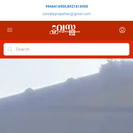
9946414900,8921414900
connetpproperties@gmail.com