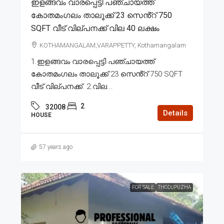
ഇളങ്ങവം വാരപ്പെട്ടി പഞ്ചായത്ത്
കോതമംഗലം താലൂക്ക് 23 സെൻ്റ് 750
SQFT വീട് വില്പനക്ക് വില 40 ലക്ഷം
KOTHAMANGALAM,VARAPPETTY, Kothamangalam
1.ഇളങ്ങവം വാരപ്പെട്ടി പഞ്ചായത്ത്
കോതമംഗലം താലൂക്ക് 23 സെൻ്റ് 750 SQFT
വീട് വില്പനക്ക്. 2.വില...
2
32008
Details
HOUSE
57 years ago
FOR SALE
THODUPUZHA