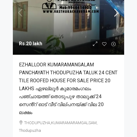
Rs.20 lakh
EZHALLOOR KUMARAMANGALAM
PANCHAYATH THODUPUZHA TALUK 24 CENT
TILE ROOFED HOUSE FOR SALE PRICE 20
LAKHS ഏഴല്ലൂർ കുമാരമംഗലം
പഞ്ചായത്ത് തൊടുപുഴ താലൂക്ക് 24
സെൻ്റ് ഓട് വീട് വില്പനയ്ക്ക് വില 20
ലക്ഷം
THODUPUZHA,KUMARAMARAMGALSAM,
Thodupuzha