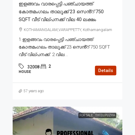
ഇളങ്ങവം വാരപ്പെട്ടി പഞ്ചായത്ത്
കോതമംഗലം താലൂക്ക് 23 സെൻ്റ് 750
SQFT വീട് വില്പനക്ക് വില 40 ലക്ഷം
KOTHAMANGALAM,VARAPPETTY, Kothamangalam
1.ഇളങ്ങവം വാരപ്പെട്ടി പഞ്ചായത്ത്
കോതമംഗലം താലൂക്ക് 23 സെൻ്റ് 750 SQFT
വീട് വില്പനക്ക്. 2.വില...
2
32008
Details
HOUSE
57 years ago
FOR SALE
THODUPUZHA