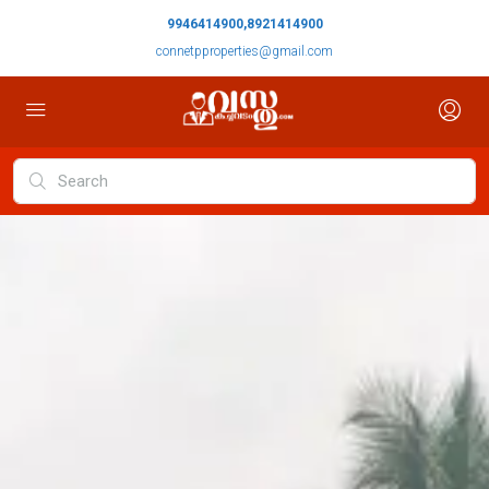
9946414900,8921414900
connetpproperties@gmail.com