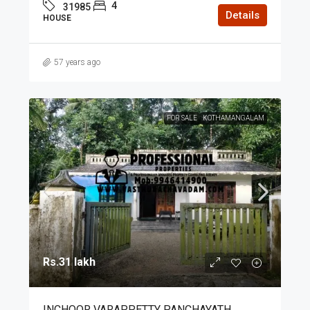
4
31985
Details
HOUSE
57 years ago
FOR SALE
KOTHAMANGALAM
Rs.31 lakh
INCHOOR VARAPPETTY PANCHAYATH