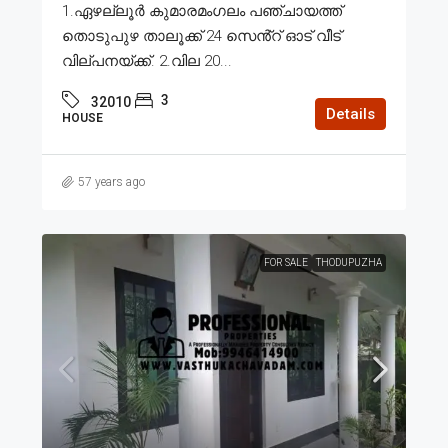
1.ഏഴല്ലൂർ കുമാരമംഗലം പഞ്ചായത്ത്
തൊടുപുഴ താലൂക്ക് 24 സെൻ്റ് ഓട് വീട്
വില്പനയ്ക്ക്. 2.വില 20...
3
32010
Details
HOUSE
57 years ago
FOR SALE
THODUPUZHA