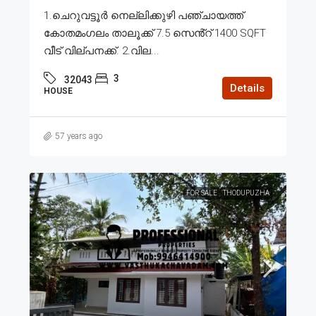
1.ചെറുവട്ടൂർ നെല്ലിക്കുഴി പഞ്ചായത്ത്
കോതമംഗലം താലൂക്ക് 7.5 സെൻ്റ് 1400 SQFT
വീട് വില്പനക്ക്. 2.വില...
3
32043
Details
HOUSE
57 years ago
FOR SALE
THODUPUZHA