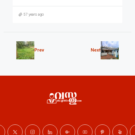
57 years ago
Prev
Next