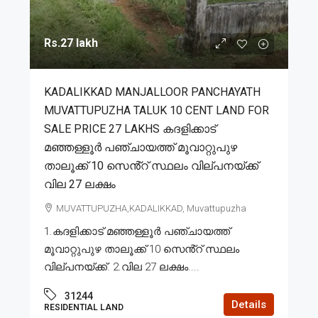
Rs.27 lakh
KADALIKKAD MANJALLOOR PANCHAYATH
MUVATTUPUZHA TALUK 10 CENT LAND FOR
SALE PRICE 27 LAKHS കദളിക്കാട്
മഞ്ഞള്ളൂർ പഞ്ചായത്ത് മൂവാറ്റുപുഴ
താലൂക്ക് 10 സെൻ്റ് സ്ഥലം വില്പനയ്ക്ക്
വില 27 ലക്ഷം
MUVATTUPUZHA,KADALIKKAD, Muvattupuzha
1.കദളിക്കാട് മഞ്ഞള്ളൂർ പഞ്ചായത്ത്
മൂവാറ്റുപുഴ താലൂക്ക് 10 സെൻ്റ് സ്ഥലം
വില്പനയ്ക്ക്. 2.വില 27 ലക്ഷം....
31244
Details
RESIDENTIAL LAND