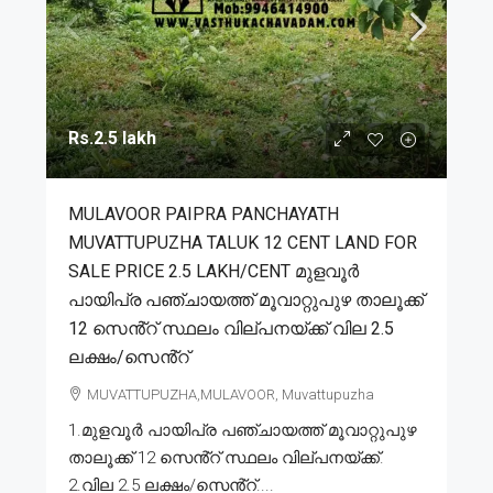
Rs.2.5 lakh
MULAVOOR PAIPRA PANCHAYATH
MUVATTUPUZHA TALUK 12 CENT LAND FOR
SALE PRICE 2.5 LAKH/CENT മുളവൂർ
പായിപ്ര പഞ്ചായത്ത് മൂവാറ്റുപുഴ താലൂക്ക്
12 സെൻ്റ് സ്ഥലം വില്പനയ്ക്ക് വില 2.5
ലക്ഷം/സെൻ്റ്
MUVATTUPUZHA,MULAVOOR, Muvattupuzha
1.മുളവൂർ പായിപ്ര പഞ്ചായത്ത് മൂവാറ്റുപുഴ
താലൂക്ക് 12 സെൻ്റ് സ്ഥലം വില്പനയ്ക്ക്.
2.വില 2.5 ലക്ഷം/സെൻ്റ്....