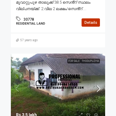
മൂവാറ്റുപുഴ താലൂക്ക് 38.5 സെൻ്റ് സ്ഥലം
വില്പനയ്ക്ക്. 2.വില 2 ലക്ഷം/സെൻ്റ്....
30778
Details
RESIDENTIAL LAND
57 years ago
FOR SALE
THODUPUZHA
Rs.3.5 lakh