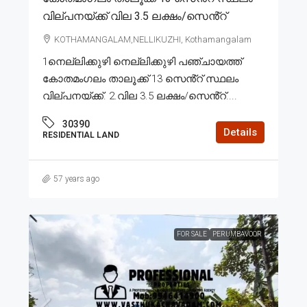
വില്പനയ്ക്ക് വില 3.5 ലക്ഷം/സെൻ്റ്
KOTHAMANGALAM,NELLIKUZHI, Kothamangalam
1നെല്ലിക്കുഴി നെല്ലിക്കുഴി പഞ്ചായത്ത്
കോതമംഗലം താലൂക്ക് 13 സെൻ്റ് സ്ഥലം
വില്പനയ്ക്ക്. 2.വില 3.5 ലക്ഷം/സെൻ്റ്....
30390
Details
RESIDENTIAL LAND
57 years ago
FOR SALE
PERUMBAVOOR