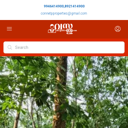
9946414900,8921414900
connetpproperties@gmail.com