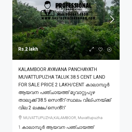
Rs.2 lakh
KALAMBOOR AYAVANA PANCHAYATH
MUVATTUPUZHA TALUK 38.5 CENT LAND
FOR SALE PRICE 2 LAKH/CENT കാലാമ്പൂർ
ആയവന പഞ്ചായത്ത് മൂവാറ്റുപുഴ
താലൂക്ക് 38.5 സെൻ്റ് സ്ഥലം വില്പനയ്ക്ക്
വില 2 ലക്ഷം/സെൻ്റ്
MUVATTUPUZHA,KALAMBOOR, Muvattupuzha
1.കാലാമ്പൂർ ആയവന പഞ്ചായത്ത്