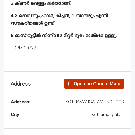
3.കിണർ വെള്ളം ലഭ്യമാണ്.
4.3 ബെഡ്‌റൂം,ഹാൾ, കിച്ചൻ, 1 ബാത്രൂം എന്നീ
സൗകര്യങ്ങൾ ഉണ്ട്.
5.ബസ് റൂട്ടിൽ നിന്ന് 800 മീറ്റർ ദൂരം മാത്രമേ ഉള്ളൂ.
FORM 10722
Address
Open on Google Maps
Address:
KOTHAMANGALAM, INCHOOR
City:
Kothamangalam