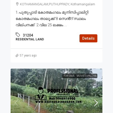
KOTHAMANGALAM,PUTHUPPADY, Kothamangalam
1.പുതുപ്പാടി കോതമംഗലം മുനിസിപ്പാലിറ്റി
കോതമംഗലം താലൂക്ക് 8 സെൻ്റ് സ്ഥലം
വില്പനക്ക്. 2.വില 25 ലക്ഷം....
31204
Details
RESIDENTIAL LAND
57 years ago
FOR SALE
MUVATTUPUZHA