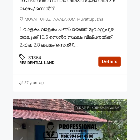
10.5 സെൻ്റ് സ്ഥലം വില്പനയ്ക്ക് വില 2.8
ലക്ഷം/സെൻ്റ്
MUVATTUPUZHA,VALAKOM, Muvattupuzha
1.വാളകം വാളകം പഞ്ചായത്ത് മൂവാറ്റുപുഴ
താലൂക്ക് 10.5 സെൻ്റ് സ്ഥലം വില്പനയ്ക്ക്.
2.വില 2.8 ലക്ഷം/സെൻ്റ്....
31354
Details
RESIDENTIAL LAND
57 years ago
FOR SALE
KOTHAMANGALAM