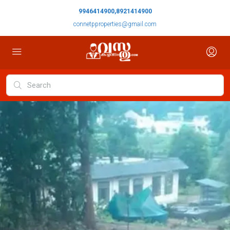
9946414900,8921414900
connetpproperties@gmail.com