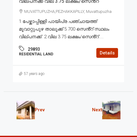
വില്പനക്ക് വില 3.75 ലക്ഷം/സെൻ്റ്
MUVATTUPUZHA,PEZHAKKAPILLY, Muvattupuzha
1.പേഴ്ക്കാപ്പിള്ളി പായിപ്ര പഞ്ചായത്ത്
മൂവാറ്റുപുഴ താലൂക്ക് 5.700 സെൻ്റ് സ്ഥലം
വില്പനക്ക്. 2.വില 3.75 ലക്ഷം/സെൻ്റ്....
29893
Details
RESIDENTIAL LAND
57 years ago
Prev
Next