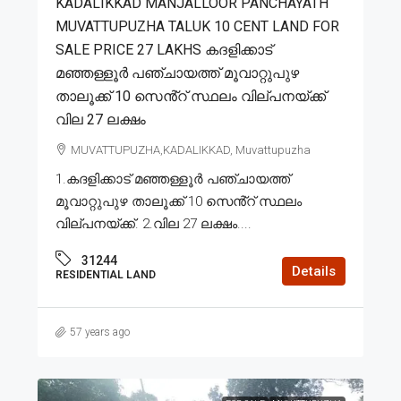
KADALIKKAD MANJALLOOR PANCHAYATH
MUVATTUPUZHA TALUK 10 CENT LAND FOR
SALE PRICE 27 LAKHS കദളിക്കാട്
മഞ്ഞള്ളൂർ പഞ്ചായത്ത് മൂവാറ്റുപുഴ
താലൂക്ക് 10 സെൻ്റ് സ്ഥലം വില്പനയ്ക്ക്
വില 27 ലക്ഷം
MUVATTUPUZHA,KADALIKKAD, Muvattupuzha
1.കദളിക്കാട് മഞ്ഞള്ളൂർ പഞ്ചായത്ത്
മൂവാറ്റുപുഴ താലൂക്ക് 10 സെൻ്റ് സ്ഥലം
വില്പനയ്ക്ക്. 2.വില 27 ലക്ഷം....
31244
Details
RESIDENTIAL LAND
57 years ago