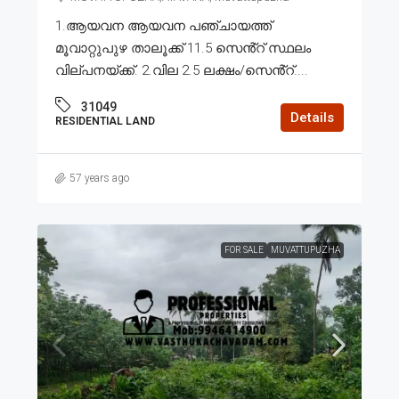
1.ആയവന ആയവന പഞ്ചായത്ത്
മൂവാറ്റുപുഴ താലൂക്ക് 11.5 സെൻ്റ് സ്ഥലം
വില്പനയ്ക്ക്. 2.വില 2.5 ലക്ഷം/സെൻ്റ്....
31049
Details
RESIDENTIAL LAND
57 years ago
FOR SALE
MUVATTUPUZHA