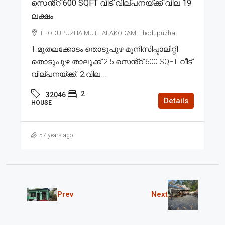
സെൻ്റ് 600 SQFT വീട് വില്പനയ്ക്ക് വില 19
ലക്ഷം
THODUPUZHA,MUTHALAKODAM, Thodupuzha
1.മുതലക്കോടം തൊടുപുഴ മുനിസിപ്പാലിറ്റി
തൊടുപുഴ താലൂക്ക് 2.5 സെൻ്റ് 600 SQFT വീട്
വില്പനയ്ക്ക്. 2.വില...
2
32046
Details
HOUSE
57 years ago
Prev
Next