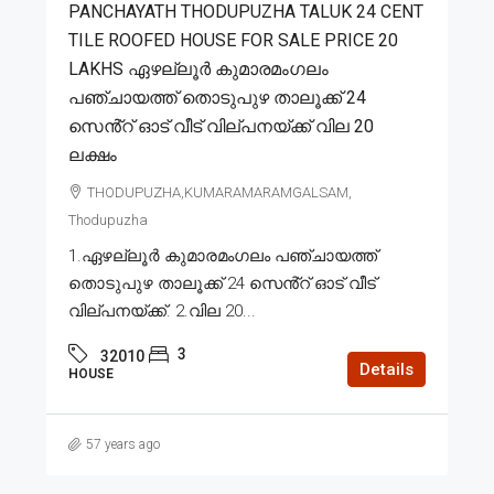
PANCHAYATH THODUPUZHA TALUK 24 CENT
TILE ROOFED HOUSE FOR SALE PRICE 20
LAKHS ഏഴല്ലൂർ കുമാരമംഗലം
പഞ്ചായത്ത് തൊടുപുഴ താലൂക്ക് 24
സെൻ്റ് ഓട് വീട് വില്പനയ്ക്ക് വില 20
ലക്ഷം
THODUPUZHA,KUMARAMARAMGALSAM,
Thodupuzha
1.ഏഴല്ലൂർ കുമാരമംഗലം പഞ്ചായത്ത്
തൊടുപുഴ താലൂക്ക് 24 സെൻ്റ് ഓട് വീട്
വില്പനയ്ക്ക്. 2.വില 20...
3
32010
Details
HOUSE
57 years ago