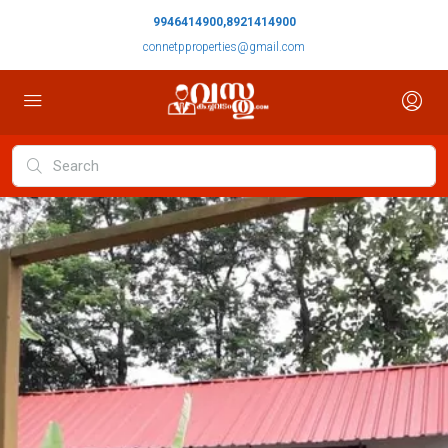
9946414900,8921414900
connetpproperties@gmail.com