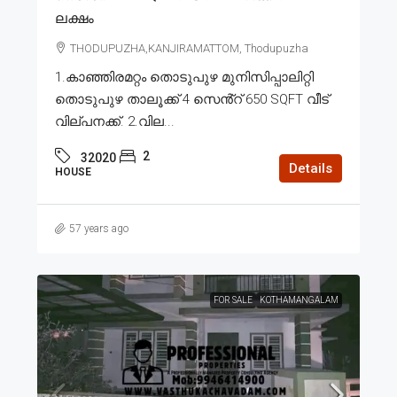
ലക്ഷം
THODUPUZHA,KANJIRAMATTOM, Thodupuzha
1.കാഞ്ഞിരമറ്റം തൊടുപുഴ മുനിസിപ്പാലിറ്റി
തൊടുപുഴ താലൂക്ക് 4 സെൻ്റ് 650 SQFT വീട്
വില്പനക്ക്. 2.വില...
2
32020
Details
HOUSE
57 years ago
FOR SALE
KOTHAMANGALAM