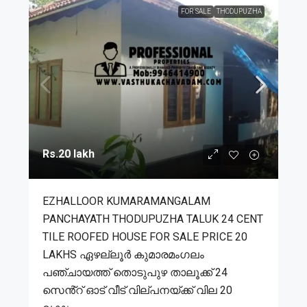
FOR SALE
THODUPUZHA
Rs.20 lakh
EZHALLOOR KUMARAMANGALAM
PANCHAYATH THODUPUZHA TALUK 24 CENT
TILE ROOFED HOUSE FOR SALE PRICE 20
LAKHS ഏഴല്ലൂർ കുമാരമംഗലം
പഞ്ചായത്ത് തൊടുപുഴ താലൂക്ക് 24
സെൻ്റ് ഓട് വീട് വില്പനയ്ക്ക് വില 20