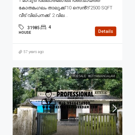
1.മാവുടി പല്ലാരിമംഗലം പഞ്ചായത്ത്
കോതമംഗലം താലൂക്ക് 10 സെൻ്റ് 2500 SQFT
വീട് വില്പനക്ക്. 2.വില...
4
31985
Details
HOUSE
57 years ago
FOR SALE
KOTHAMANGALAM