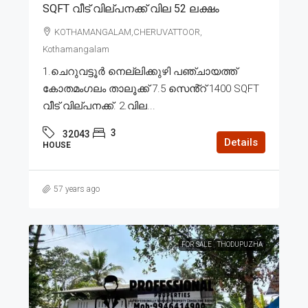
SQFT വീട് വില്പനക്ക് വില 52 ലക്ഷം
KOTHAMANGALAM,CHERUVATTOOR,
Kothamangalam
1.ചെറുവട്ടൂർ നെല്ലിക്കുഴി പഞ്ചായത്ത്
കോതമംഗലം താലൂക്ക് 7.5 സെൻ്റ് 1400 SQFT
വീട് വില്പനക്ക്. 2.വില...
3
32043
Details
HOUSE
57 years ago
FOR SALE
THODUPUZHA