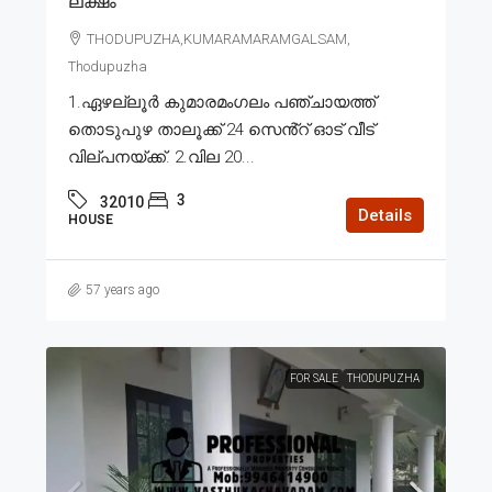
ലക്ഷം
THODUPUZHA,KUMARAMARAMGALSAM,
Thodupuzha
1.ഏഴല്ലൂർ കുമാരമംഗലം പഞ്ചായത്ത്
തൊടുപുഴ താലൂക്ക് 24 സെൻ്റ് ഓട് വീട്
വില്പനയ്ക്ക്. 2.വില 20...
3
32010
Details
HOUSE
57 years ago
FOR SALE
THODUPUZHA