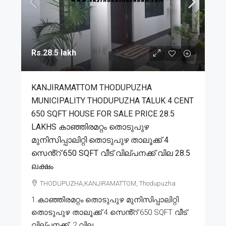
Rs.28.5 lakh
KANJIRAMATTOM THODUPUZHA
MUNICIPALITY THODUPUZHA TALUK 4 CENT
650 SQFT HOUSE FOR SALE PRICE 28.5
LAKHS കാഞ്ഞിരമറ്റം തൊടുപുഴ
മുനിസിപ്പാലിറ്റി തൊടുപുഴ താലൂക്ക് 4
സെൻ്റ് 650 SQFT വീട് വില്പനക്ക് വില 28.5
ലക്ഷം
THODUPUZHA,KANJIRAMATTOM, Thodupuzha
1.കാഞ്ഞിരമറ്റം തൊടുപുഴ മുനിസിപ്പാലിറ്റി
തൊടുപുഴ താലൂക്ക് 4 സെൻ്റ് 650 SQFT വീട്
വില്പനക്ക്. 2.വില...