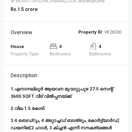
MUVATTUPUZHA, ENANALLOOR, Muvattupuzha
Rs.1.5 crore
Overview
Property ID:
VK26030
House
4
4
Property Type
Bedrooms
Bathrooms
Description
1.എനാനല്ലൂർ ആയവന മുവാറ്റുപുഴ 27.5 സെന്റ്
3600 SQFT വീട് വിൽപ്പനയ്ക്ക്.
2.വില 1.5 കോടി.
3.4 ബെഡ്‌റൂം, 4 അറ്റാച്ചഡ് ബാത്രൂം, കോർട്ട്യാർഡ്,
ഡയനിങ്,2 ഹാൾ, 3 കിച്ചൻ എന്നീ സൗകര്യങ്ങൾ