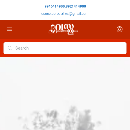
9946414900,8921414900
connetpproperties@gmail.com