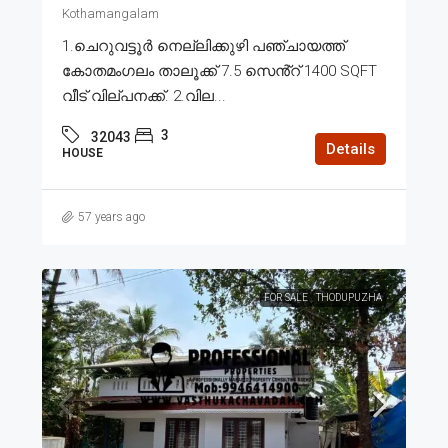
Kothamangalam
1.ചെറുവട്ടൂർ നെല്ലിക്കുഴി പഞ്ചായത്ത്
കോതമംഗലം താലൂക്ക് 7.5 സെൻ്റ് 1400 SQFT
വീട് വില്പനക്ക്. 2.വില...
3
32043
Details
HOUSE
57 years ago
FOR SALE
THODUPUZHA