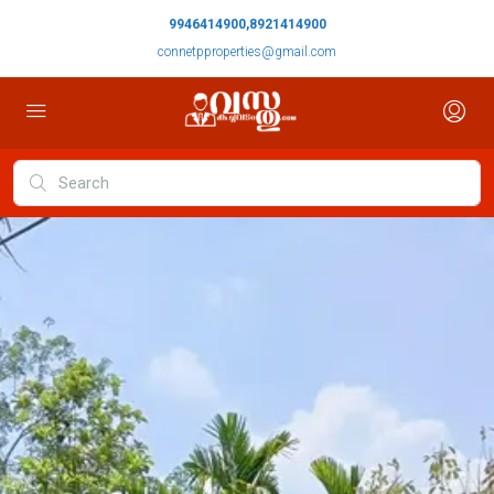
9946414900,8921414900
connetpproperties@gmail.com