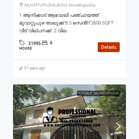
MUVATTUPUZHA,AVOLY, Muvattupuzha
1.ആനിക്കാട് ആവോലി പഞ്ചായത്ത്
മൂവാറ്റുപുഴ താലൂക്ക് 8.5 സെൻ്റ് 2600 SQFT
വീട് വില്പനക്ക്. 2.വില...
6
31995
Details
HOUSE
57 years ago
FOR SALE
MUVATTUPUZHA