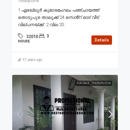
Thodupuzha
1.ഏഴല്ലൂർ കുമാരമംഗലം പഞ്ചായത്ത്
തൊടുപുഴ താലൂക്ക് 24 സെൻ്റ് ഓട് വീട്
വില്പനയ്ക്ക്. 2.വില 20...
3
32010
Details
HOUSE
57 years ago
FOR SALE
THODUPUZHA