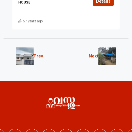
Details
HOUSE
57 years ago
Prev
Next