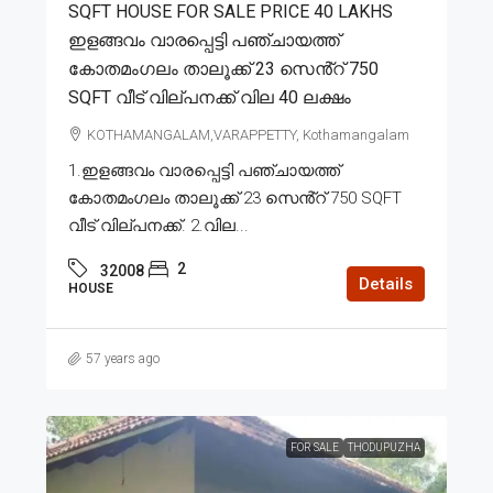
SQFT HOUSE FOR SALE PRICE 40 LAKHS
ഇളങ്ങവം വാരപ്പെട്ടി പഞ്ചായത്ത്
കോതമംഗലം താലൂക്ക് 23 സെൻ്റ് 750
SQFT വീട് വില്പനക്ക് വില 40 ലക്ഷം
KOTHAMANGALAM,VARAPPETTY, Kothamangalam
1.ഇളങ്ങവം വാരപ്പെട്ടി പഞ്ചായത്ത്
കോതമംഗലം താലൂക്ക് 23 സെൻ്റ് 750 SQFT
വീട് വില്പനക്ക്. 2.വില...
2
32008
Details
HOUSE
57 years ago
FOR SALE
THODUPUZHA