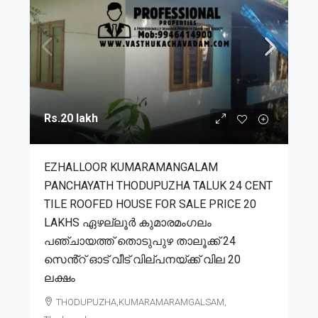
Rs.20 lakh
EZHALLOOR KUMARAMANGALAM
PANCHAYATH THODUPUZHA TALUK 24 CENT
TILE ROOFED HOUSE FOR SALE PRICE 20
LAKHS ഏഴല്ലൂർ കുമാരമംഗലം
പഞ്ചായത്ത് തൊടുപുഴ താലൂക്ക് 24
സെൻ്റ് ഓട് വീട് വില്പനയ്ക്ക് വില 20
ലക്ഷം
THODUPUZHA,KUMARAMARAMGALSAM,