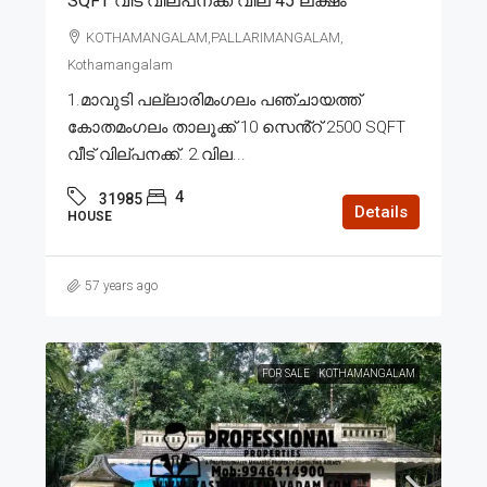
SQFT വീട് വില്പനക്ക് വില 45 ലക്ഷം
KOTHAMANGALAM,PALLARIMANGALAM,
Kothamangalam
1.മാവുടി പല്ലാരിമംഗലം പഞ്ചായത്ത്
കോതമംഗലം താലൂക്ക് 10 സെൻ്റ് 2500 SQFT
വീട് വില്പനക്ക്. 2.വില...
4
31985
Details
HOUSE
57 years ago
FOR SALE
KOTHAMANGALAM