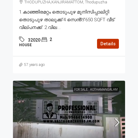
THODUPUZHA,KANJIRAMATTOM, Thodupuzha
1.കാഞ്ഞിരമറ്റം തൊടുപുഴ മുനിസിപ്പാലിറ്റി
തൊടുപുഴ താലൂക്ക് 4 സെൻ്റ് 650 SQFT വീട്
വില്പനക്ക്. 2.വില...
2
32020
Details
HOUSE
57 years ago
FOR SALE
KOTHAMANGALAM