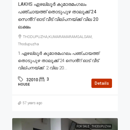
LAKHS ഏഴല്ലൂർ കുമാരമംഗലം
പഞ്ചായത്ത് തൊടുപുഴ താലൂക്ക് 24
സെൻ്റ് ഓട് വീട് വില്പനയ്ക്ക് വില 20
ലക്ഷം
THODUPUZHA,KUMARAMARAMGALSAM,
Thodupuzha
1.ഏഴല്ലൂർ കുമാരമംഗലം പഞ്ചായത്ത്
തൊടുപുഴ താലൂക്ക് 24 സെൻ്റ് ഓട് വീട്
വില്പനയ്ക്ക്. 2.വില 20...
3
32010
Details
HOUSE
57 years ago
FOR SALE
THODUPUZHA