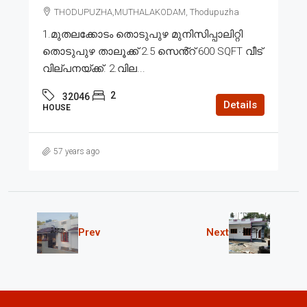
THODUPUZHA,MUTHALAKODAM, Thodupuzha
1.മുതലക്കോടം തൊടുപുഴ മുനിസിപ്പാലിറ്റി
തൊടുപുഴ താലൂക്ക് 2.5 സെൻ്റ് 600 SQFT വീട്
വില്പനയ്ക്ക്. 2.വില...
2
32046
Details
HOUSE
57 years ago
Prev
Next