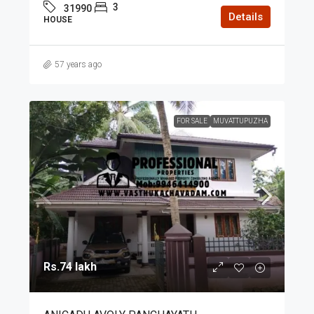
3
31990
Details
HOUSE
57 years ago
FOR SALE
MUVATTUPUZHA
Rs.74 lakh