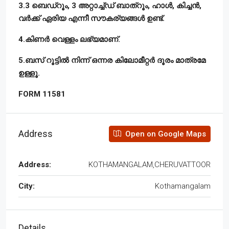
3.3 ബെഡ്റൂം, 3 അറ്റാച്ച്ഡ് ബാത്റൂം, ഹാൾ, കിച്ചൻ,
വർക്ക് ഏരിയ എന്നീ സൗകര്യങ്ങൾ ഉണ്ട്.
4.കിണർ വെള്ളം ലഭ്യമാണ്.
5.ബസ് റൂട്ടിൽ നിന്ന് ഒന്നര കിലോമീറ്റർ ദൂരം മാത്രമേ
ഉള്ളൂ.
FORM 11581
Address
Open on Google Maps
Address:
KOTHAMANGALAM,CHERUVATTOOR
City:
Kothamangalam
Details