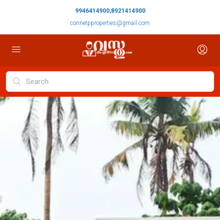
9946414900,8921414900
connetpproperties@gmail.com