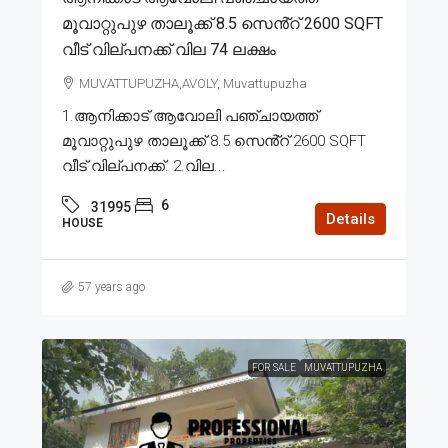
മൂവാറ്റുപുഴ താലൂക്ക് 8.5 സെൻ്റ് 2600 SQFT
വീട് വില്പനക്ക് വില 74 ലക്ഷം
MUVATTUPUZHA,AVOLY, Muvattupuzha
1.ആനിക്കാട് ആവോലി പഞ്ചായത്ത്
മൂവാറ്റുപുഴ താലൂക്ക് 8.5 സെൻ്റ് 2600 SQFT
വീട് വില്പനക്ക്. 2.വില...
6
31995
Details
HOUSE
57 years ago
FOR SALE
MUVATTUPUZHA