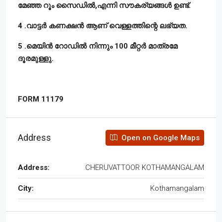
മേഞ്ഞ റൂം സൈഡിൽ,എന്നി സൗകര്യങ്ങൾ ഉണ്ട്.
4 .വാട്ടർ കണക്ഷൻ ആണ് വെള്ളത്തിന്റെ ലഭ്യത.
5 .മെയിൻ റോഡിൽ നിന്നും 100 മീറ്റർ മാത്രമേ
ദൂരമുള്ളു.
FORM 11179
Address
Open on Google Maps
Address:
CHERUVATTOOR KOTHAMANGALAM
City:
Kothamangalam