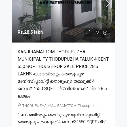
Rs.28.5 lakh
KANJIRAMATTOM THODUPUZHA
MUNICIPALITY THODUPUZHA TALUK 4 CENT
650 SQFT HOUSE FOR SALE PRICE 28.5
LAKHS കാഞ്ഞിരമറ്റം തൊടുപുഴ
മുനിസിപ്പാലിറ്റി തൊടുപുഴ താലൂക്ക് 4
സെൻ്റ് 650 SQFT വീട് വില്പനക്ക് വില 28.5
ലക്ഷം
THODUPUZHA,KANJIRAMATTOM, Thodupuzha
1.കാഞ്ഞിരമറ്റം തൊടുപുഴ മുനിസിപ്പാലിറ്റി
തൊടുപുഴ താലൂക്ക് 4 സെൻ്റ് 650 SQFT വീട്