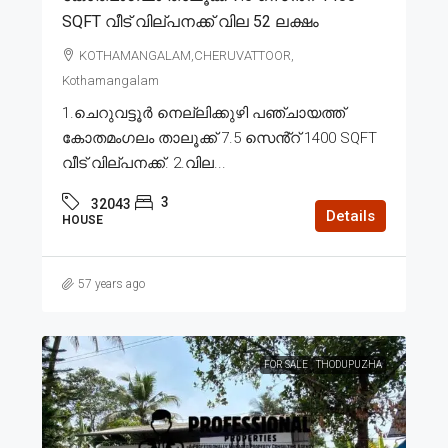
SQFT വീട് വില്പനക്ക് വില 52 ലക്ഷം
KOTHAMANGALAM,CHERUVATTOOR,
Kothamangalam
1.ചെറുവട്ടൂർ നെല്ലിക്കുഴി പഞ്ചായത്ത്
കോതമംഗലം താലൂക്ക് 7.5 സെൻ്റ് 1400 SQFT
വീട് വില്പനക്ക്. 2.വില...
3
32043
Details
HOUSE
57 years ago
FOR SALE
THODUPUZHA