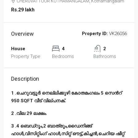
CHERUVATTOOR KOTHAMANGALAM, Kothamangalam
Rs.29 lakh
Overview
Property ID:
VK26056
House
4
2
Property Type
Bedrooms
Bathrooms
Description
1 .ചെറുവട്ടൂർ നെല്ലിക്കുഴി കോതമംഗലം 5 സെൻറ്
950 SQFT വീട് വില്പനക്.
2 .വില 29 ലക്ഷം.
3 .4 ബെഡ്‌റൂം,2 ബാത്രൂം,ഡൈനിങ്ങ്
ഹാൾ,വിസിറ്റിംഗ് ഹാൾ,സിറ്റ് ഔട്ട്,കിച്ചൻ,ചെറിയ ഷീറ്റ്