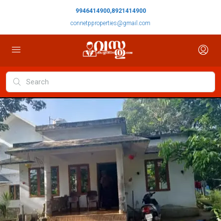
9946414900,8921414900
connetpproperties@gmail.com