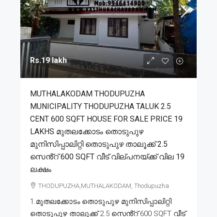
Rs.19 lakh
MUTHALAKODAM THODUPUZHA
MUNICIPALITY THODUPUZHA TALUK 2.5
CENT 600 SQFT HOUSE FOR SALE PRICE 19
LAKHS മുതലക്കോടം തൊടുപുഴ
മുനിസിപ്പാലിറ്റി തൊടുപുഴ താലൂക്ക് 2.5
സെൻ്റ് 600 SQFT വീട് വില്പനയ്ക്ക് വില 19
ലക്ഷം
THODUPUZHA,MUTHALAKODAM, Thodupuzha
1.മുതലക്കോടം തൊടുപുഴ മുനിസിപ്പാലിറ്റി
തൊടുപുഴ താലൂക്ക് 2.5 സെൻ്റ് 600 SQFT വീട്