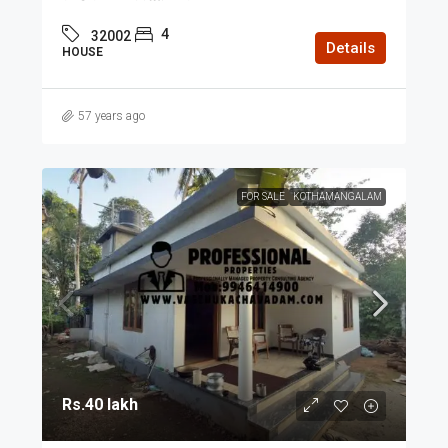
4
32002
Details
HOUSE
57 years ago
FOR SALE
KOTHAMANGALAM
Rs.40 lakh