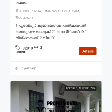
ലക്ഷം
THODUPUZHA,KUMARAMARAMGALSAM,
Thodupuzha
1.ഏഴല്ലൂർ കുമാരമംഗലം പഞ്ചായത്ത്
തൊടുപുഴ താലൂക്ക് 24 സെൻ്റ് ഓട് വീട്
വില്പനയ്ക്ക്. 2.വില 20...
3
32010
Details
HOUSE
57 years ago
FOR SALE
THODUPUZHA