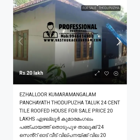
FOR SALE
THODUPUZHA
Rs.20 lakh
EZHALLOOR KUMARAMANGALAM
PANCHAYATH THODUPUZHA TALUK 24 CENT
TILE ROOFED HOUSE FOR SALE PRICE 20
LAKHS ഏഴല്ലൂർ കുമാരമംഗലം
പഞ്ചായത്ത് തൊടുപുഴ താലൂക്ക് 24
സെൻ്റ് ഓട് വീട് വില്പനയ്ക്ക് വില 20