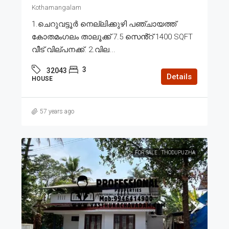
Kothamangalam
1.ചെറുവട്ടൂർ നെല്ലിക്കുഴി പഞ്ചായത്ത്
കോതമംഗലം താലൂക്ക് 7.5 സെൻ്റ് 1400 SQFT
വീട് വില്പനക്ക്. 2.വില...
3
32043
Details
HOUSE
57 years ago
FOR SALE
THODUPUZHA