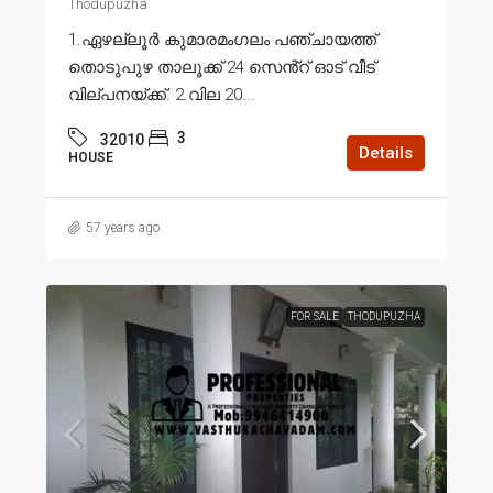
Thodupuzha
1.ഏഴല്ലൂർ കുമാരമംഗലം പഞ്ചായത്ത്
തൊടുപുഴ താലൂക്ക് 24 സെൻ്റ് ഓട് വീട്
വില്പനയ്ക്ക്. 2.വില 20...
3
32010
Details
HOUSE
57 years ago
FOR SALE
THODUPUZHA