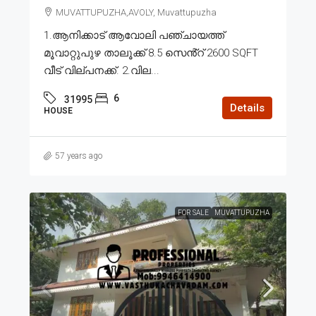
MUVATTUPUZHA,AVOLY, Muvattupuzha
1.ആനിക്കാട് ആവോലി പഞ്ചായത്ത്
മൂവാറ്റുപുഴ താലൂക്ക് 8.5 സെൻ്റ് 2600 SQFT
വീട് വില്പനക്ക്. 2.വില...
6
31995
Details
HOUSE
57 years ago
FOR SALE
MUVATTUPUZHA