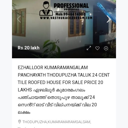
Rs.20 lakh
EZHALLOOR KUMARAMANGALAM
PANCHAYATH THODUPUZHA TALUK 24 CENT
TILE ROOFED HOUSE FOR SALE PRICE 20
LAKHS ഏഴല്ലൂർ കുമാരമംഗലം
പഞ്ചായത്ത് തൊടുപുഴ താലൂക്ക് 24
സെൻ്റ് ഓട് വീട് വില്പനയ്ക്ക് വില 20
ലക്ഷം
THODUPUZHA,KUMARAMARAMGALSAM,