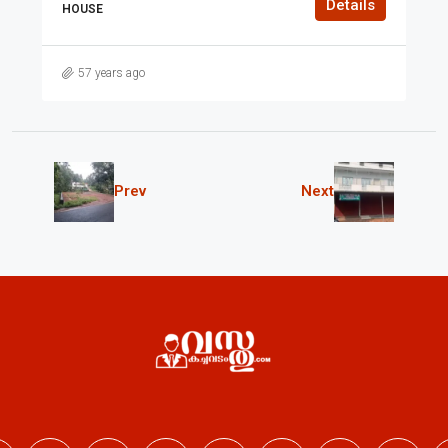
Details
HOUSE
57 years ago
Prev
Next