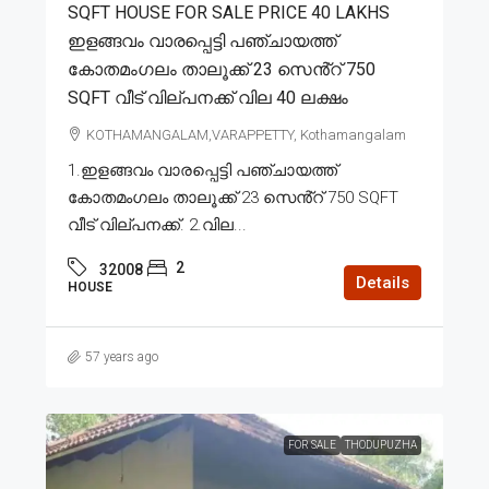
SQFT HOUSE FOR SALE PRICE 40 LAKHS
ഇളങ്ങവം വാരപ്പെട്ടി പഞ്ചായത്ത്
കോതമംഗലം താലൂക്ക് 23 സെൻ്റ് 750
SQFT വീട് വില്പനക്ക് വില 40 ലക്ഷം
KOTHAMANGALAM,VARAPPETTY, Kothamangalam
1.ഇളങ്ങവം വാരപ്പെട്ടി പഞ്ചായത്ത്
കോതമംഗലം താലൂക്ക് 23 സെൻ്റ് 750 SQFT
വീട് വില്പനക്ക്. 2.വില...
2
32008
Details
HOUSE
57 years ago
FOR SALE
THODUPUZHA