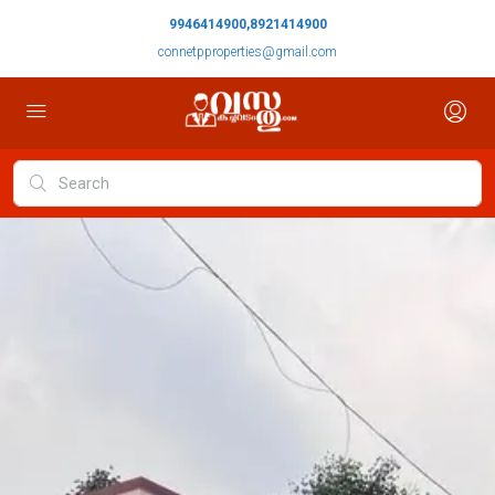
9946414900,8921414900
connetpproperties@gmail.com