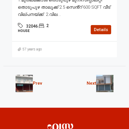
തൊടുപുഴ താലൂക്ക് 2.5 സെൻ്റ് 600 SQFT വീട്
വില്പനയ്ക്ക്. 2.വില...
2
32046
Details
HOUSE
57 years ago
Prev
Next