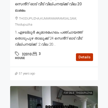
സെൻ്റ് ഓട് വീട് വില്പനയ്ക്ക് വില 20
ലക്ഷം
THODUPUZHA,KUMARAMARAMGALSAM,
Thodupuzha
1.ഏഴല്ലൂർ കുമാരമംഗലം പഞ്ചായത്ത്
തൊടുപുഴ താലൂക്ക് 24 സെൻ്റ് ഓട് വീട്
വില്പനയ്ക്ക്. 2.വില 20...
3
32010
Details
HOUSE
57 years ago
FOR SALE
THODUPUZHA