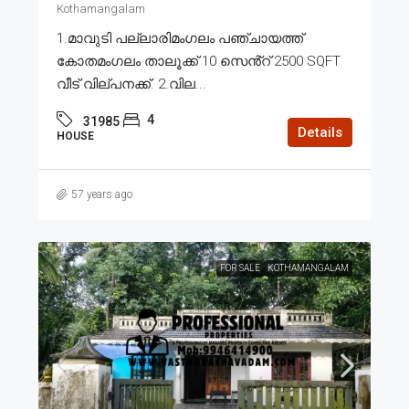
Kothamangalam
1.മാവുടി പല്ലാരിമംഗലം പഞ്ചായത്ത്
കോതമംഗലം താലൂക്ക് 10 സെൻ്റ് 2500 SQFT
വീട് വില്പനക്ക്. 2.വില...
4
31985
Details
HOUSE
57 years ago
FOR SALE
KOTHAMANGALAM