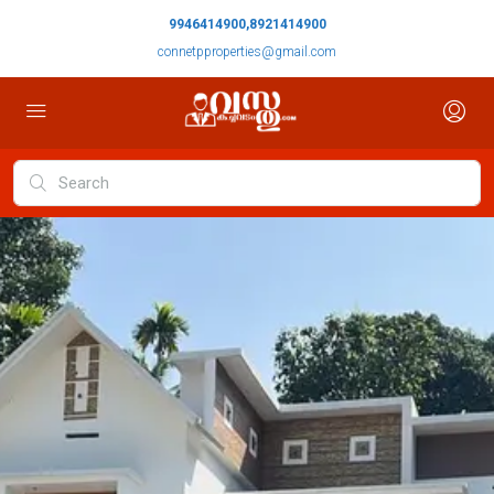
9946414900,8921414900
connetpproperties@gmail.com