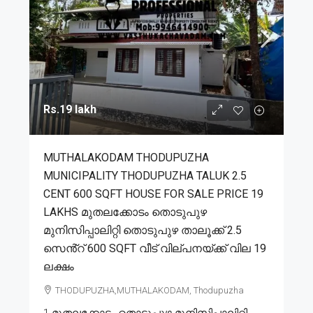
Rs.19 lakh
MUTHALAKODAM THODUPUZHA
MUNICIPALITY THODUPUZHA TALUK 2.5
CENT 600 SQFT HOUSE FOR SALE PRICE 19
LAKHS മുതലക്കോടം തൊടുപുഴ
മുനിസിപ്പാലിറ്റി തൊടുപുഴ താലൂക്ക് 2.5
സെൻ്റ് 600 SQFT വീട് വില്പനയ്ക്ക് വില 19
ലക്ഷം
THODUPUZHA,MUTHALAKODAM, Thodupuzha
1.മുതലക്കോടം തൊടുപുഴ മുനിസിപ്പാലിറ്റി