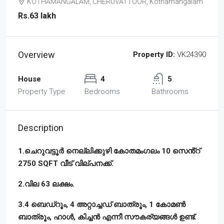
KOTHAMANGALAM, CHERUVATTOOR, Kothamangalam
Rs.63 lakh
Overview
Property ID:
VK24390
House
4
5
Property Type
Bedrooms
Bathrooms
Description
1.ചെറുവട്ടൂർ നെല്ലിക്കുഴി കോതമംഗലം 10 സെൻ്റ്
2750 SQFT വീട് വില്പനക്ക്.
2.വില 63 ലക്ഷം.
3.4 ബെഡ്‌റൂം, 4 അറ്റാച്ചഡ് ബാത്രൂം, 1 കോമൺ
ബാത്രൂം, ഹാൾ, കിച്ചൻ എന്നീ സൗകര്യങ്ങൾ ഉണ്ട്‌.