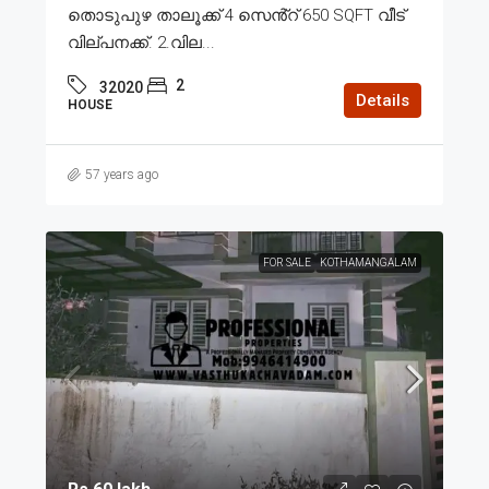
തൊടുപുഴ താലൂക്ക് 4 സെൻ്റ് 650 SQFT വീട്
വില്പനക്ക്. 2.വില...
2
32020
Details
HOUSE
57 years ago
FOR SALE
KOTHAMANGALAM