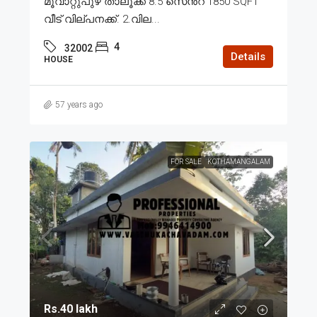
മൂവാറ്റുപുഴ താലൂക്ക് 8.5 സെൻ്റ് 1850 SQFT
വീട് വില്പനക്ക്. 2.വില...
4
32002
Details
HOUSE
57 years ago
FOR SALE
KOTHAMANGALAM
Rs.40 lakh