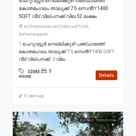
ചെറുവട്ടൂർ നെല്ലിക്കുഴി പഞ്ചായത്ത്
കോതമംഗലം താലൂക്ക് 7.5 സെൻ്റ് 1400
SQFT വീട് വില്പനക്ക് വില 52 ലക്ഷം
KOTHAMANGALAM,CHERUVATTOOR,
Kothamangalam
1.ചെറുവട്ടൂർ നെല്ലിക്കുഴി പഞ്ചായത്ത്
കോതമംഗലം താലൂക്ക് 7.5 സെൻ്റ് 1400 SQFT
വീട് വില്പനക്ക്. 2.വില...
3
32043
Details
HOUSE
57 years ago
FOR SALE
THODUPUZHA