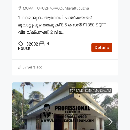
MUVATTUPUZHA,AVOLY, Muvattupuzha
1.വാഴക്കുളം ആവോലി പഞ്ചായത്ത്
മൂവാറ്റുപുഴ താലൂക്ക് 8.5 സെൻ്റ് 1850 SQFT
വീട് വില്പനക്ക്. 2.വില...
4
32002
Details
HOUSE
57 years ago
FOR SALE
KOTHAMANGALAM