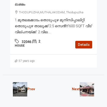
ലക്ഷം
THODUPUZHA,MUTHALAKODAM, Thodupuzha
1.മുതലക്കോടം തൊടുപുഴ മുനിസിപ്പാലിറ്റി
തൊടുപുഴ താലൂക്ക് 2.5 സെൻ്റ് 600 SQFT വീട്
വില്പനയ്ക്ക്. 2.വില...
2
32046
Details
HOUSE
57 years ago
Prev
Next