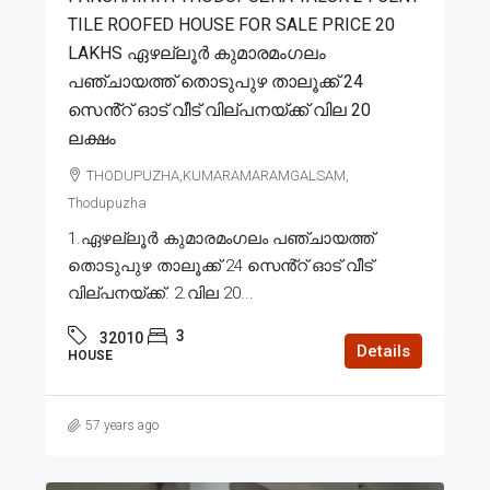
TILE ROOFED HOUSE FOR SALE PRICE 20
LAKHS ഏഴല്ലൂർ കുമാരമംഗലം
പഞ്ചായത്ത് തൊടുപുഴ താലൂക്ക് 24
സെൻ്റ് ഓട് വീട് വില്പനയ്ക്ക് വില 20
ലക്ഷം
THODUPUZHA,KUMARAMARAMGALSAM,
Thodupuzha
1.ഏഴല്ലൂർ കുമാരമംഗലം പഞ്ചായത്ത്
തൊടുപുഴ താലൂക്ക് 24 സെൻ്റ് ഓട് വീട്
വില്പനയ്ക്ക്. 2.വില 20...
3
32010
Details
HOUSE
57 years ago