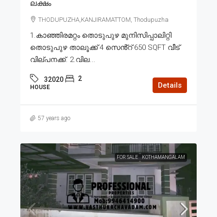
ലക്ഷം
THODUPUZHA,KANJIRAMATTOM, Thodupuzha
1.കാഞ്ഞിരമറ്റം തൊടുപുഴ മുനിസിപ്പാലിറ്റി
തൊടുപുഴ താലൂക്ക് 4 സെൻ്റ് 650 SQFT വീട്
വില്പനക്ക്. 2.വില...
2
32020
Details
HOUSE
57 years ago
FOR SALE
KOTHAMANGALAM