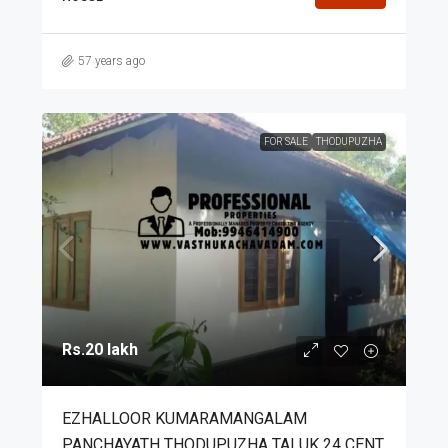
57 years ago
FOR SALE
THODUPUZHA
Rs.20 lakh
EZHALLOOR KUMARAMANGALAM
PANCHAYATH THODUPUZHA TALUK 24 CENT