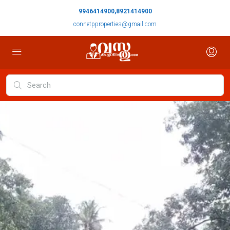
9946414900,8921414900
connetpproperties@gmail.com