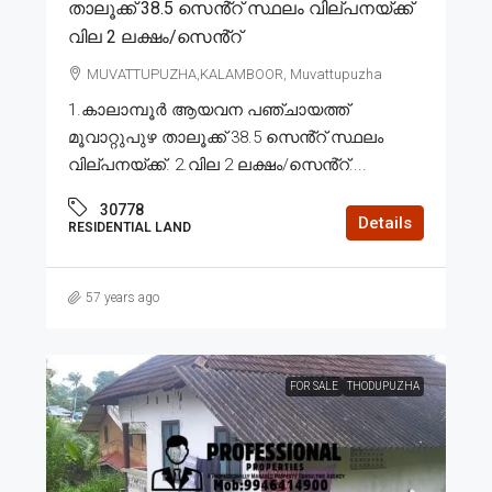
താലൂക്ക് 38.5 സെൻ്റ് സ്ഥലം വില്പനയ്ക്ക്
വില 2 ലക്ഷം/സെൻ്റ്
MUVATTUPUZHA,KALAMBOOR, Muvattupuzha
1.കാലാമ്പൂർ ആയവന പഞ്ചായത്ത്
മൂവാറ്റുപുഴ താലൂക്ക് 38.5 സെൻ്റ് സ്ഥലം
വില്പനയ്ക്ക്. 2.വില 2 ലക്ഷം/സെൻ്റ്....
30778
Details
RESIDENTIAL LAND
57 years ago
FOR SALE
THODUPUZHA