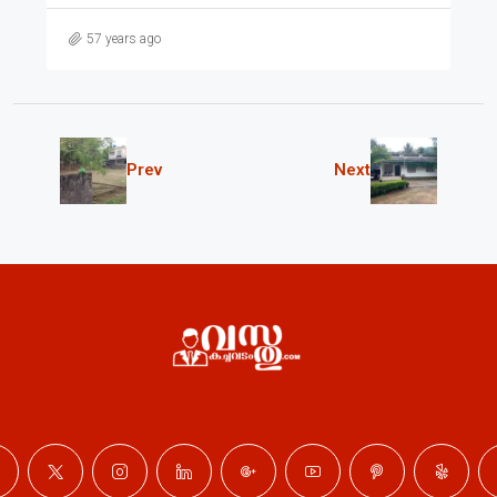
57 years ago
Prev
Next