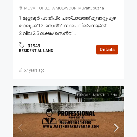
MUVATTUPUZHA,MULAVOOR, Muvattupuzha
1.മുളവൂർ പായിപ്ര പഞ്ചായത്ത് മൂവാറ്റുപുഴ
താലൂക്ക് 12 സെൻ്റ് സ്ഥലം വില്പനയ്ക്ക്.
2.വില 2.5 ലക്ഷം/സെൻ്റ്....
31949
Details
RESIDENTIAL LAND
57 years ago
FOR SALE
MUVATTUPUZHA