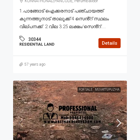
KUNNATHUNAD,PANCODE, Perumbavoor
1.പാങ്ങോട് ഐക്കരനാട് പഞ്ചായത്ത്
കുന്നത്തുനാട് താലൂക്ക് 4 സെൻ്റ് സ്ഥലം
വില്പനക്ക്. 2.വില 3.25 ലക്ഷം/സെൻ്റ്....
30344
Details
RESIDENTIAL LAND
57 years ago
FOR SALE
MUVATTUPUZHA