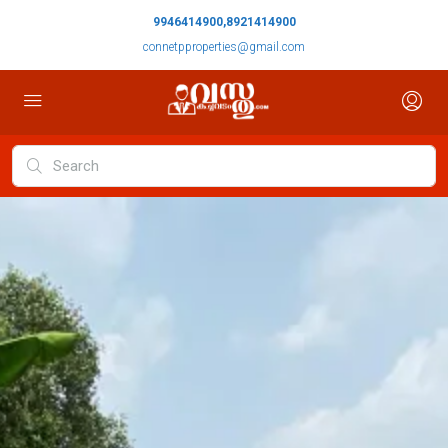
9946414900,8921414900
connetpproperties@gmail.com