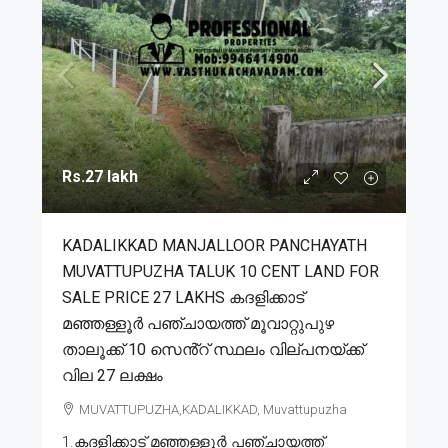
Rs.27 lakh
KADALIKKAD MANJALLOOR PANCHAYATH
MUVATTUPUZHA TALUK 10 CENT LAND FOR
SALE PRICE 27 LAKHS കദളിക്കാട്
മഞ്ഞള്ളൂർ പഞ്ചായത്ത് മൂവാറ്റുപുഴ
താലൂക്ക് 10 സെൻ്റ് സ്ഥലം വില്പനയ്ക്ക്
വില 27 ലക്ഷം
MUVATTUPUZHA,KADALIKKAD, Muvattupuzha
1.കദളിക്കാട് മഞ്ഞള്ളൂർ പഞ്ചായത്ത്