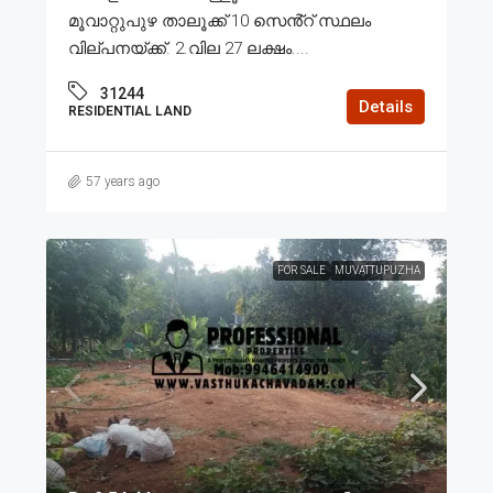
മൂവാറ്റുപുഴ താലൂക്ക് 10 സെൻ്റ് സ്ഥലം
വില്പനയ്ക്ക്. 2.വില 27 ലക്ഷം....
31244
Details
RESIDENTIAL LAND
57 years ago
FOR SALE
MUVATTUPUZHA