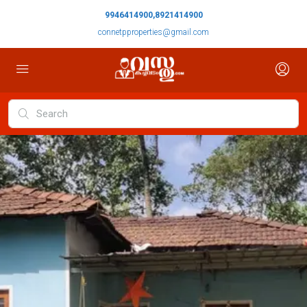
9946414900,8921414900
connetpproperties@gmail.com