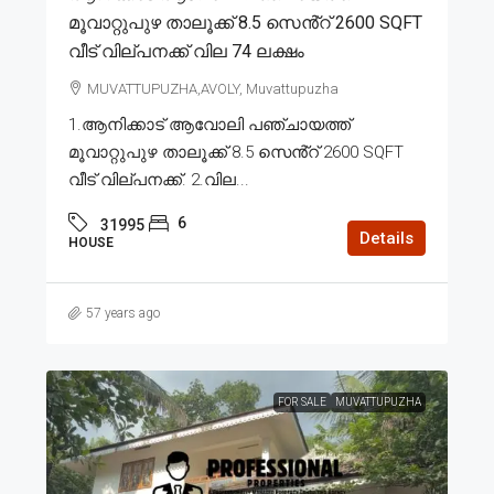
മൂവാറ്റുപുഴ താലൂക്ക് 8.5 സെൻ്റ് 2600 SQFT
വീട് വില്പനക്ക് വില 74 ലക്ഷം
MUVATTUPUZHA,AVOLY, Muvattupuzha
1.ആനിക്കാട് ആവോലി പഞ്ചായത്ത്
മൂവാറ്റുപുഴ താലൂക്ക് 8.5 സെൻ്റ് 2600 SQFT
വീട് വില്പനക്ക്. 2.വില...
6
31995
Details
HOUSE
57 years ago
FOR SALE
MUVATTUPUZHA