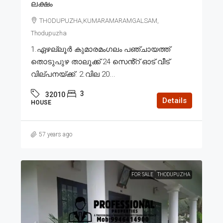
ലക്ഷം
THODUPUZHA,KUMARAMARAMGALSAM,
Thodupuzha
1.ഏഴല്ലൂർ കുമാരമംഗലം പഞ്ചായത്ത്
തൊടുപുഴ താലൂക്ക് 24 സെൻ്റ് ഓട് വീട്
വില്പനയ്ക്ക്. 2.വില 20...
3
32010
Details
HOUSE
57 years ago
FOR SALE
THODUPUZHA