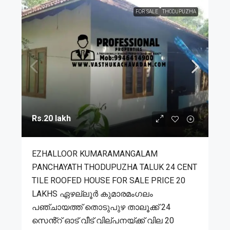
FOR SALE
THODUPUZHA
Rs.20 lakh
EZHALLOOR KUMARAMANGALAM
PANCHAYATH THODUPUZHA TALUK 24 CENT
TILE ROOFED HOUSE FOR SALE PRICE 20
LAKHS ഏഴല്ലൂർ കുമാരമംഗലം
പഞ്ചായത്ത് തൊടുപുഴ താലൂക്ക് 24
സെൻ്റ് ഓട് വീട് വില്പനയ്ക്ക് വില 20