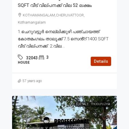
SQFT വീട് വില്പനക്ക് വില 52 ലക്ഷം
KOTHAMANGALAM,CHERUVATTOOR,
Kothamangalam
1.ചെറുവട്ടൂർ നെല്ലിക്കുഴി പഞ്ചായത്ത്
കോതമംഗലം താലൂക്ക് 7.5 സെൻ്റ് 1400 SQFT
വീട് വില്പനക്ക്. 2.വില...
3
32043
Details
HOUSE
57 years ago
FOR SALE
THODUPUZHA