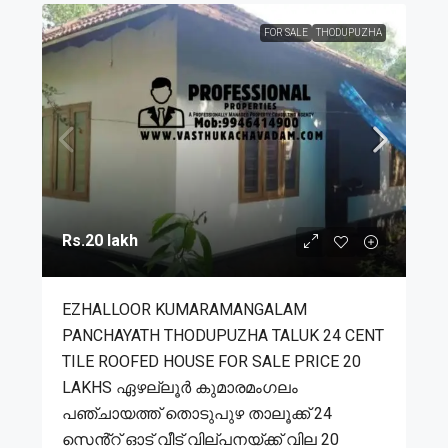
FOR SALE
THODUPUZHA
Rs.20 lakh
EZHALLOOR KUMARAMANGALAM
PANCHAYATH THODUPUZHA TALUK 24 CENT
TILE ROOFED HOUSE FOR SALE PRICE 20
LAKHS ഏഴല്ലൂർ കുമാരമംഗലം
പഞ്ചായത്ത് തൊടുപുഴ താലൂക്ക് 24
സെൻ്റ് ഓട് വീട് വില്പനയ്ക്ക് വില 20