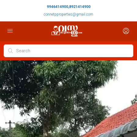
9946414900,8921414900
connetpproperties@gmail.com