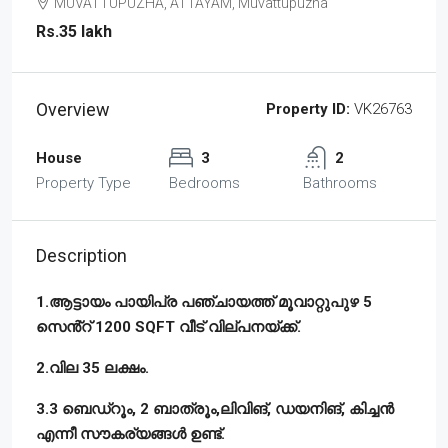
MUVATTUPUZHA, ATTAYAM, Muvattupuzha
Rs.35 lakh
Overview
Property ID:
VK26763
House
3
2
Property Type
Bedrooms
Bathrooms
Description
1.ആട്ടായം പായിപ്ര പഞ്ചായത്ത് മൂവാറ്റുപുഴ 5
സെൻ്റ് 1200 SQFT വീട് വില്പനയ്ക്ക്.
2.വില 35 ലക്ഷം.
3.3 ബെഡ്‌റൂം, 2 ബാത്രൂം,ലിവിങ്, ഡയനിങ്, കിച്ചൻ
എന്നീ സൗകര്യങ്ങൾ ഉണ്ട്.