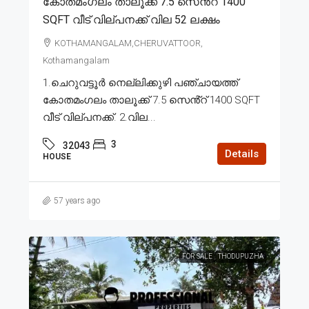
കോതമംഗലം താലൂക്ക് 7.5 സെൻ്റ് 1400
SQFT വീട് വില്പനക്ക് വില 52 ലക്ഷം
KOTHAMANGALAM,CHERUVATTOOR,
Kothamangalam
1.ചെറുവട്ടൂർ നെല്ലിക്കുഴി പഞ്ചായത്ത്
കോതമംഗലം താലൂക്ക് 7.5 സെൻ്റ് 1400 SQFT
വീട് വില്പനക്ക്. 2.വില...
3
32043
Details
HOUSE
57 years ago
FOR SALE
THODUPUZHA