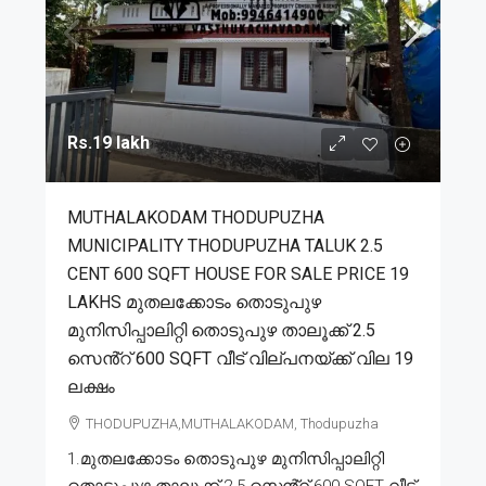
Rs.19 lakh
MUTHALAKODAM THODUPUZHA
MUNICIPALITY THODUPUZHA TALUK 2.5
CENT 600 SQFT HOUSE FOR SALE PRICE 19
LAKHS മുതലക്കോടം തൊടുപുഴ
മുനിസിപ്പാലിറ്റി തൊടുപുഴ താലൂക്ക് 2.5
സെൻ്റ് 600 SQFT വീട് വില്പനയ്ക്ക് വില 19
ലക്ഷം
THODUPUZHA,MUTHALAKODAM, Thodupuzha
1.മുതലക്കോടം തൊടുപുഴ മുനിസിപ്പാലിറ്റി
തൊടുപുഴ താലൂക്ക് 2.5 സെൻ്റ് 600 SQFT വീട്