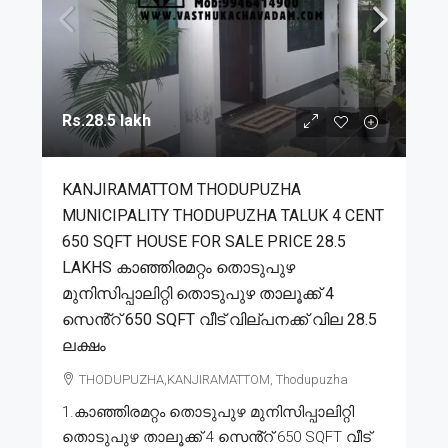
Rs.28.5 lakh
KANJIRAMATTOM THODUPUZHA
MUNICIPALITY THODUPUZHA TALUK 4 CENT
650 SQFT HOUSE FOR SALE PRICE 28.5
LAKHS കാഞ്ഞിരമറ്റം തൊടുപുഴ
മുനിസിപ്പാലിറ്റി തൊടുപുഴ താലൂക്ക് 4
സെൻ്റ് 650 SQFT വീട് വില്പനക്ക് വില 28.5
ലക്ഷം
THODUPUZHA,KANJIRAMATTOM, Thodupuzha
1.കാഞ്ഞിരമറ്റം തൊടുപുഴ മുനിസിപ്പാലിറ്റി
തൊടുപുഴ താലൂക്ക് 4 സെൻ്റ് 650 SQFT വീട്