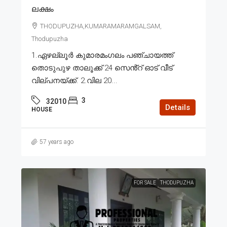
ലക്ഷം
THODUPUZHA,KUMARAMARAMGALSAM,
Thodupuzha
1.ഏഴല്ലൂർ കുമാരമംഗലം പഞ്ചായത്ത്
തൊടുപുഴ താലൂക്ക് 24 സെൻ്റ് ഓട് വീട്
വില്പനയ്ക്ക്. 2.വില 20...
3
32010
Details
HOUSE
57 years ago
FOR SALE
THODUPUZHA