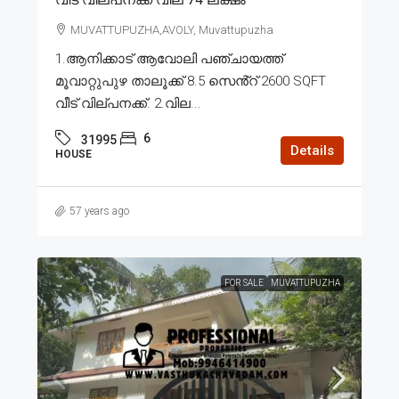
MUVATTUPUZHA,AVOLY, Muvattupuzha
1.ആനിക്കാട് ആവോലി പഞ്ചായത്ത്
മൂവാറ്റുപുഴ താലൂക്ക് 8.5 സെൻ്റ് 2600 SQFT
വീട് വില്പനക്ക്. 2.വില...
6
31995
Details
HOUSE
57 years ago
FOR SALE
MUVATTUPUZHA