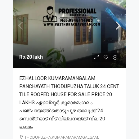
Rs.20 lakh
EZHALLOOR KUMARAMANGALAM
PANCHAYATH THODUPUZHA TALUK 24 CENT
TILE ROOFED HOUSE FOR SALE PRICE 20
LAKHS ഏഴല്ലൂർ കുമാരമംഗലം
പഞ്ചായത്ത് തൊടുപുഴ താലൂക്ക് 24
സെൻ്റ് ഓട് വീട് വില്പനയ്ക്ക് വില 20
ലക്ഷം
THODUPUZHA,KUMARAMARAMGALSAM,