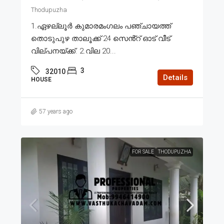
Thodupuzha
1.ഏഴല്ലൂർ കുമാരമംഗലം പഞ്ചായത്ത്
തൊടുപുഴ താലൂക്ക് 24 സെൻ്റ് ഓട് വീട്
വില്പനയ്ക്ക്. 2.വില 20...
3
32010
Details
HOUSE
57 years ago
FOR SALE
THODUPUZHA