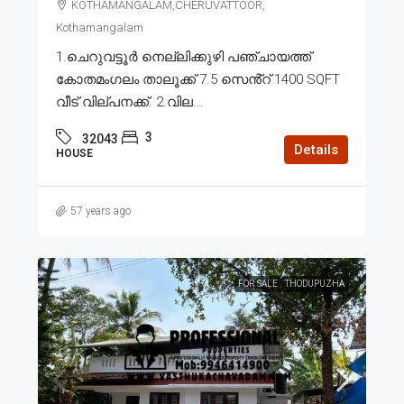
KOTHAMANGALAM,CHERUVATTOOR,
Kothamangalam
1.ചെറുവട്ടൂർ നെല്ലിക്കുഴി പഞ്ചായത്ത്
കോതമംഗലം താലൂക്ക് 7.5 സെൻ്റ് 1400 SQFT
വീട് വില്പനക്ക്. 2.വില...
3
32043
Details
HOUSE
57 years ago
FOR SALE
THODUPUZHA