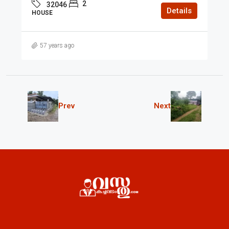
2
32046
Details
HOUSE
57 years ago
Prev
Next