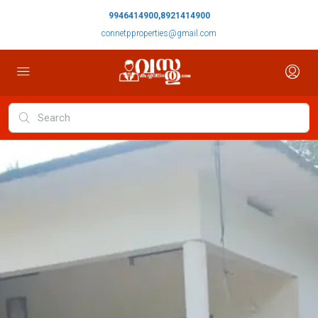
9946414900,8921414900
connetpproperties@gmail.com