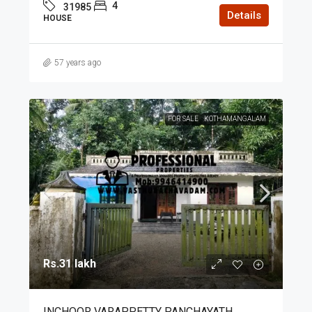
4
31985
Details
HOUSE
57 years ago
FOR SALE
KOTHAMANGALAM
Rs.31 lakh
INCHOOR VARAPPETTY PANCHAYATH