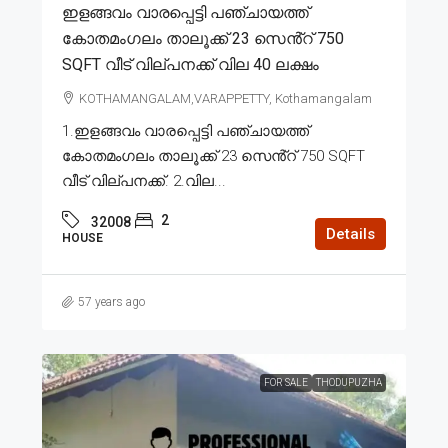
ഇളങ്ങവം വാരപ്പെട്ടി പഞ്ചായത്ത്
കോതമംഗലം താലൂക്ക് 23 സെൻ്റ് 750
SQFT വീട് വില്പനക്ക് വില 40 ലക്ഷം
KOTHAMANGALAM,VARAPPETTY, Kothamangalam
1.ഇളങ്ങവം വാരപ്പെട്ടി പഞ്ചായത്ത്
കോതമംഗലം താലൂക്ക് 23 സെൻ്റ് 750 SQFT
വീട് വില്പനക്ക്. 2.വില...
2
32008
Details
HOUSE
57 years ago
FOR SALE
THODUPUZHA