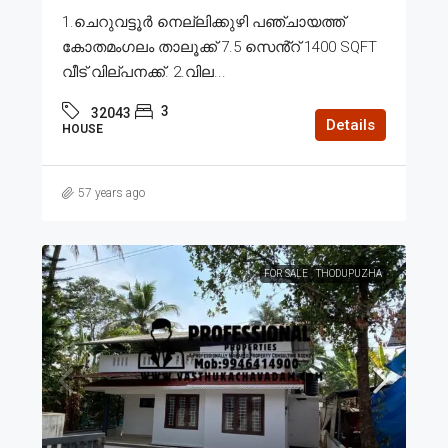
1.ചെറുവട്ടൂർ നെല്ലിക്കുഴി പഞ്ചായത്ത്
കോതമംഗലം താലൂക്ക് 7.5 സെൻ്റ് 1400 SQFT
വീട് വില്പനക്ക്. 2.വില...
3
32043
Details
HOUSE
57 years ago
FOR SALE
THODUPUZHA