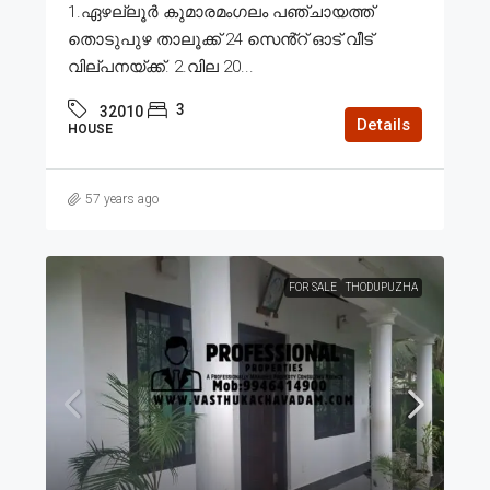
1.ഏഴല്ലൂർ കുമാരമംഗലം പഞ്ചായത്ത്
തൊടുപുഴ താലൂക്ക് 24 സെൻ്റ് ഓട് വീട്
വില്പനയ്ക്ക്. 2.വില 20...
3
32010
Details
HOUSE
57 years ago
FOR SALE
THODUPUZHA