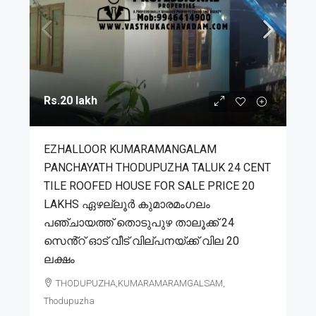
Rs.20 lakh
EZHALLOOR KUMARAMANGALAM
PANCHAYATH THODUPUZHA TALUK 24 CENT
TILE ROOFED HOUSE FOR SALE PRICE 20
LAKHS ഏഴല്ലൂർ കുമാരമംഗലം
പഞ്ചായത്ത് തൊടുപുഴ താലൂക്ക് 24
സെൻ്റ് ഓട് വീട് വില്പനയ്ക്ക് വില 20
ലക്ഷം
THODUPUZHA,KUMARAMARAMGALSAM,
Thodupuzha