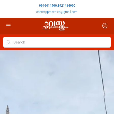
9946414900,8921414900
connetpproperties@gmail.com