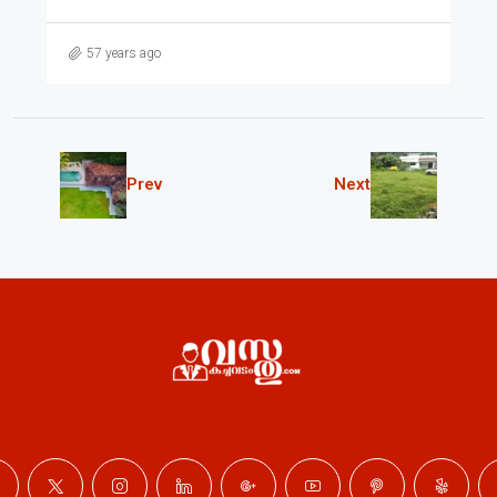
57 years ago
Prev
Next