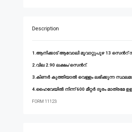
Description
1.ആനിക്കാട് ആവോലി മൂവാറ്റുപുഴ 13 സെൻറ് സ
2.വില 2.90 ലക്ഷം/സെൻറ്.
3.കിണർ കുത്തിയാൽ വെള്ളം ലഭിക്കുന്ന സ്ഥലമ
4.ഹൈവേയിൽ നിന്ന് 600 മീറ്റർ ദൂരം മാത്രമേ ഉള്
FORM 11123