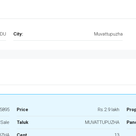
ADU
City:
Muvattupuzha
5895
Price
Rs.2.9 lakh
Pro
 Sale
Taluk
MUVATTUPUZHA
Panc
UZHA
Cent
13