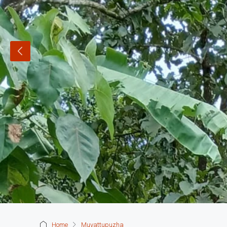
Home
Muvattupuzha