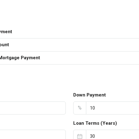
yment
ount
Mortgage Payment
Down Payment
%
Loan Terms (Years)