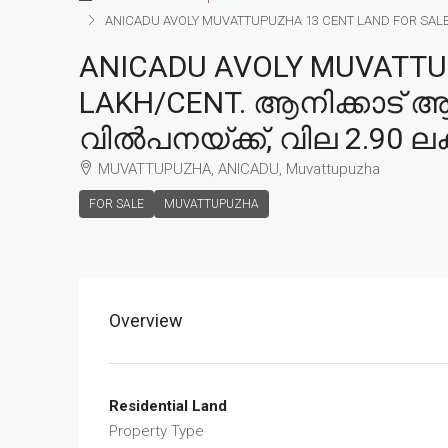
ANICADU AVOLY MUVATTUPUZHA 13 CENT LAND FOR SALE,
ANICADU AVOLY MUVATTUP
LAKH/CENT. ആനിക്കാട് 
വിൽപനയ്ക്ക്, വില 2.90 ല
MUVATTUPUZHA, ANICADU, Muvattupuzha
FOR SALE
MUVATTUPUZHA
Overview
Residential Land
Property Type