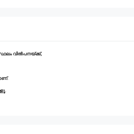
്ഥലം വിൽപനയ്ക്ക്,
ാണ്.
ളൂ.