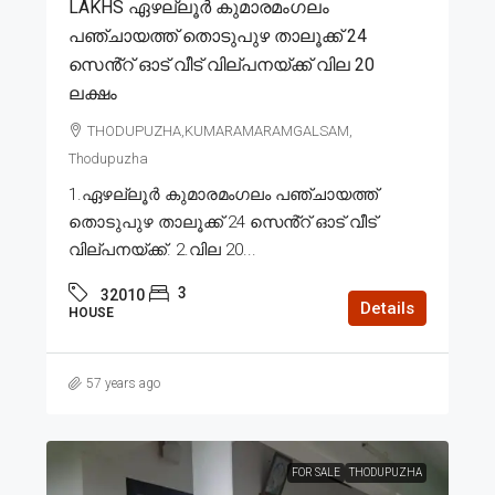
LAKHS ഏഴല്ലൂർ കുമാരമംഗലം
പഞ്ചായത്ത് തൊടുപുഴ താലൂക്ക് 24
സെൻ്റ് ഓട് വീട് വില്പനയ്ക്ക് വില 20
ലക്ഷം
THODUPUZHA,KUMARAMARAMGALSAM,
Thodupuzha
1.ഏഴല്ലൂർ കുമാരമംഗലം പഞ്ചായത്ത്
തൊടുപുഴ താലൂക്ക് 24 സെൻ്റ് ഓട് വീട്
വില്പനയ്ക്ക്. 2.വില 20...
3
32010
Details
HOUSE
57 years ago
FOR SALE
THODUPUZHA