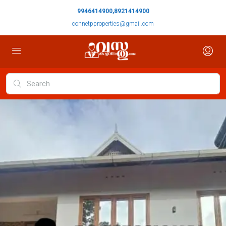
9946414900,8921414900
connetpproperties@gmail.com