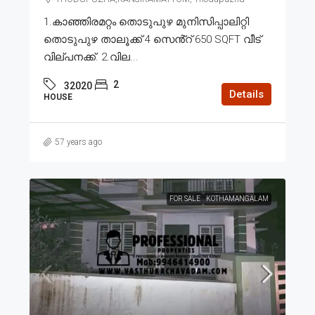
1.കാഞ്ഞിരമറ്റം തൊടുപുഴ മുനിസിപ്പാലിറ്റി
തൊടുപുഴ താലൂക്ക് 4 സെൻ്റ് 650 SQFT വീട്
വില്പനക്ക്. 2.വില...
2
32020
Details
HOUSE
57 years ago
FOR SALE
KOTHAMANGALAM