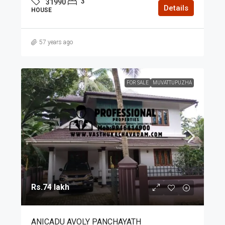
3
31990
Details
HOUSE
57 years ago
FOR SALE
MUVATTUPUZHA
Rs.74 lakh
ANICADU AVOLY PANCHAYATH