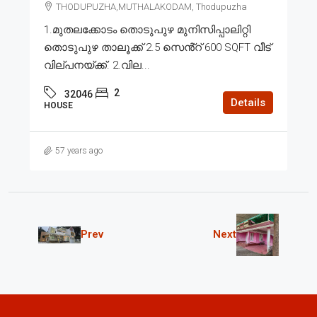
THODUPUZHA,MUTHALAKODAM, Thodupuzha
1.മുതലക്കോടം തൊടുപുഴ മുനിസിപ്പാലിറ്റി
തൊടുപുഴ താലൂക്ക് 2.5 സെൻ്റ് 600 SQFT വീട്
വില്പനയ്ക്ക്. 2.വില...
2
32046
Details
HOUSE
57 years ago
Prev
Next