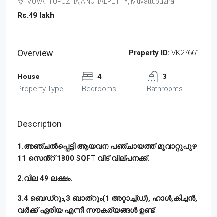
MUVATTUPUZHA,ANCHALPETTY, Muvattupuzha
Rs.49 lakh
Overview
Property ID:
VK27661
House
4
3
Property Type
Bedrooms
Bathrooms
Description
1.അഞ്ചൽപ്പെട്ടി ആയവന പഞ്ചായത്ത് മൂവാറ്റുപുഴ
11 സെൻ്റ് 1800 SQFT വീട് വില്പനക്ക്.
2.വില 49 ലക്ഷം.
3.4 ബെഡ്റൂം,3 ബാത്റൂം(1 അറ്റാച്ച്ഡ്), ഹാൾ,കിച്ചൻ,
വർക്ക് ഏരിയ എന്നീ സൗകര്യങ്ങൾ ഉണ്ട്.