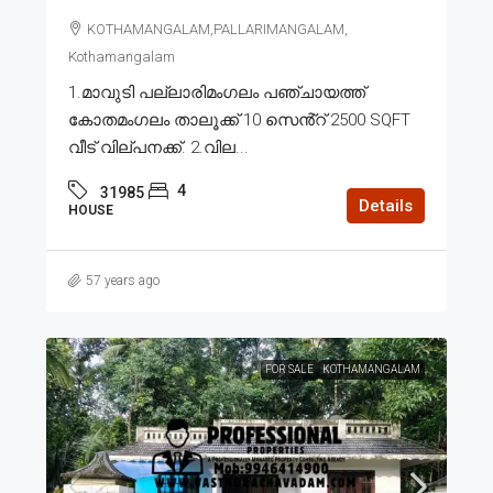
KOTHAMANGALAM,PALLARIMANGALAM,
Kothamangalam
1.മാവുടി പല്ലാരിമംഗലം പഞ്ചായത്ത്
കോതമംഗലം താലൂക്ക് 10 സെൻ്റ് 2500 SQFT
വീട് വില്പനക്ക്. 2.വില...
4
31985
Details
HOUSE
57 years ago
FOR SALE
KOTHAMANGALAM