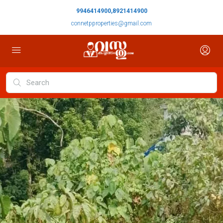
9946414900,8921414900
connetpproperties@gmail.com