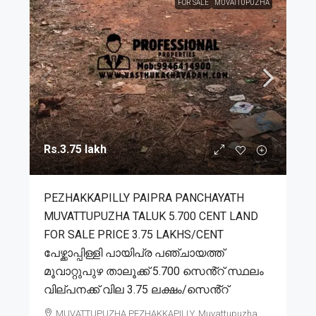
FOR SALE
MUVATTUPUZHA
Rs.3.75 lakh
PEZHAKKAPILLY PAIPRA PANCHAYATH
MUVATTUPUZHA TALUK 5.700 CENT LAND
FOR SALE PRICE 3.75 LAKHS/CENT
പേഴ്ക്കാപ്പിള്ളി പായിപ്ര പഞ്ചായത്ത്
മൂവാറ്റുപുഴ താലൂക്ക് 5.700 സെൻ്റ് സ്ഥലം
വില്പനക്ക് വില 3.75 ലക്ഷം/സെൻ്റ്
MUVATTUPUZHA,PEZHAKKAPILLY, Muvattupuzha