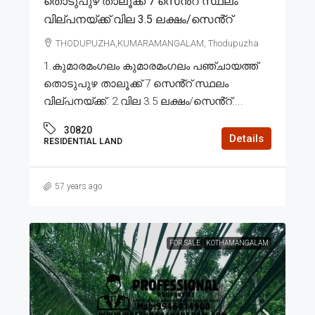
തൊടുപുഴ താലൂക്ക് 7 സെൻ്റ് സ്ഥലം
വില്പനയ്ക്ക് വില 3.5 ലക്ഷം/സെൻ്റ്
THODUPUZHA,KUMARAMANGALAM, Thodupuzha
1.കുമാരമംഗലം കുമാരമംഗലം പഞ്ചായത്ത്
തൊടുപുഴ താലൂക്ക് 7 സെൻ്റ് സ്ഥലം
വില്പനയ്ക്ക്. 2.വില 3.5 ലക്ഷം/സെൻ്റ്....
30820
Details
RESIDENTIAL LAND
57 years ago
FOR SALE
KOTHAMANGALAM