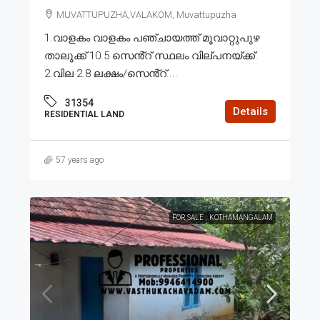
MUVATTUPUZHA,VALAKOM, Muvattupuzha
1.വാളകം വാളകം പഞ്ചായത്ത് മൂവാറ്റുപുഴ
താലൂക്ക് 10.5 സെൻ്റ് സ്ഥലം വില്പനയ്ക്ക്.
2.വില 2.8 ലക്ഷം/സെൻ്റ്....
31354
Details
RESIDENTIAL LAND
57 years ago
FOR SALE
KOTHAMANGALAM