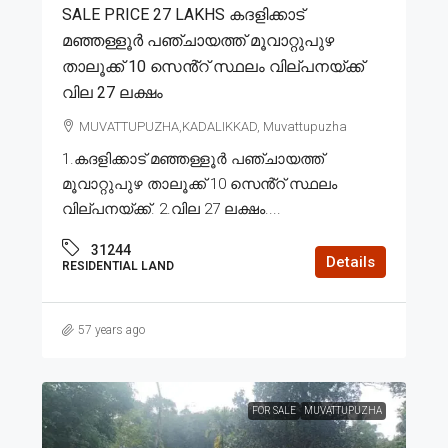
SALE PRICE 27 LAKHS കദളിക്കാട്
മഞ്ഞള്ളൂർ പഞ്ചായത്ത് മൂവാറ്റുപുഴ
താലൂക്ക് 10 സെൻ്റ് സ്ഥലം വില്പനയ്ക്ക്
വില 27 ലക്ഷം
MUVATTUPUZHA,KADALIKKAD, Muvattupuzha
1.കദളിക്കാട് മഞ്ഞള്ളൂർ പഞ്ചായത്ത്
മൂവാറ്റുപുഴ താലൂക്ക് 10 സെൻ്റ് സ്ഥലം
വില്പനയ്ക്ക്. 2.വില 27 ലക്ഷം....
31244
Details
RESIDENTIAL LAND
57 years ago
FOR SALE
MUVATTUPUZHA