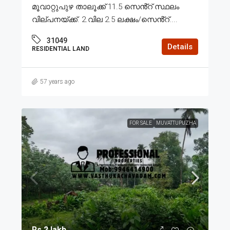
മൂവാറ്റുപുഴ താലൂക്ക് 11.5 സെൻ്റ് സ്ഥലം
വില്പനയ്ക്ക്. 2.വില 2.5 ലക്ഷം/സെൻ്റ്....
31049
Details
RESIDENTIAL LAND
57 years ago
FOR SALE
MUVATTUPUZHA
Rs.2 lakh