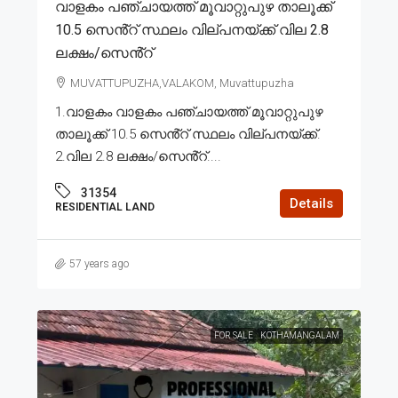
വാളകം പഞ്ചായത്ത് മൂവാറ്റുപുഴ താലൂക്ക്
10.5 സെൻ്റ് സ്ഥലം വില്പനയ്ക്ക് വില 2.8
ലക്ഷം/സെൻ്റ്
MUVATTUPUZHA,VALAKOM, Muvattupuzha
1.വാളകം വാളകം പഞ്ചായത്ത് മൂവാറ്റുപുഴ
താലൂക്ക് 10.5 സെൻ്റ് സ്ഥലം വില്പനയ്ക്ക്.
2.വില 2.8 ലക്ഷം/സെൻ്റ്....
31354
Details
RESIDENTIAL LAND
57 years ago
FOR SALE
KOTHAMANGALAM