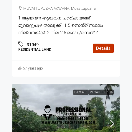
MUVATTUPUZHA,AYAVANA, Muvattupuzha
1.ആയവന ആയവന പഞ്ചായത്ത്
മൂവാറ്റുപുഴ താലൂക്ക് 11.5 സെൻ്റ് സ്ഥലം
വില്പനയ്ക്ക്. 2.വില 2.5 ലക്ഷം/സെൻ്റ്....
31049
Details
RESIDENTIAL LAND
57 years ago
FOR SALE
MUVATTUPUZHA