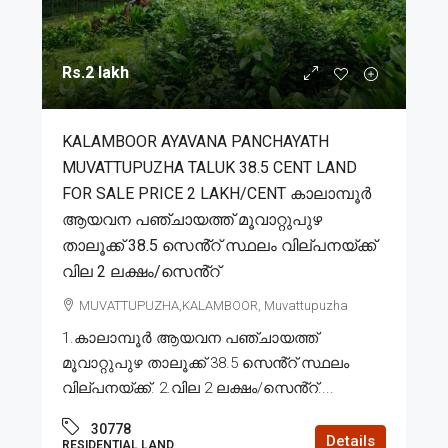
Rs.2 lakh
KALAMBOOR AYAVANA PANCHAYATH
MUVATTUPUZHA TALUK 38.5 CENT LAND
FOR SALE PRICE 2 LAKH/CENT കാലാമ്പൂർ
ആയവന പഞ്ചായത്ത് മൂവാറ്റുപുഴ
താലൂക്ക് 38.5 സെൻ്റ് സ്ഥലം വില്പനയ്ക്ക്
വില 2 ലക്ഷം/സെൻ്റ്
MUVATTUPUZHA,KALAMBOOR, Muvattupuzha
1.കാലാമ്പൂർ ആയവന പഞ്ചായത്ത്
മൂവാറ്റുപുഴ താലൂക്ക് 38.5 സെൻ്റ് സ്ഥലം
വില്പനയ്ക്ക്. 2.വില 2 ലക്ഷം/സെൻ്റ്....
30778
Details
RESIDENTIAL LAND