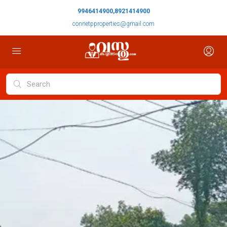
9946414900,8921414900
connetpproperties@gmail.com