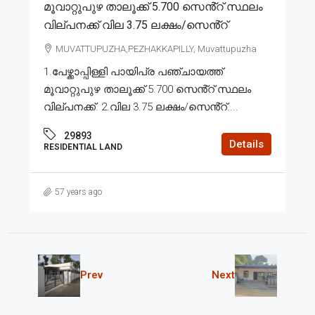
മൂവാറ്റുപുഴ താലൂക്ക് 5.700 സെൻ്റ് സ്ഥലം
വില്പനക്ക് വില 3.75 ലക്ഷം/സെൻ്റ്
MUVATTUPUZHA,PEZHAKKAPILLY, Muvattupuzha
1.പേഴ്ക്കാപ്പിള്ളി പായിപ്ര പഞ്ചായത്ത്
മൂവാറ്റുപുഴ താലൂക്ക് 5.700 സെൻ്റ് സ്ഥലം
വില്പനക്ക്. 2.വില 3.75 ലക്ഷം/സെൻ്റ്....
29893
Details
RESIDENTIAL LAND
57 years ago
Prev
Next