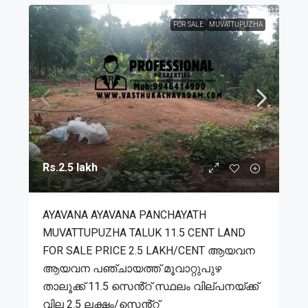
FOR SALE
MUVATTUPUZHA
Rs.2.5 lakh
AYAVANA AYAVANA PANCHAYATH
MUVATTUPUZHA TALUK 11.5 CENT LAND
FOR SALE PRICE 2.5 LAKH/CENT ആയവന
ആയവന പഞ്ചായത്ത് മൂവാറ്റുപുഴ
താലൂക്ക് 11.5 സെൻ്റ് സ്ഥലം വില്പനയ്ക്ക്
വില 2.5 ലക്ഷം/സെൻ്റ്