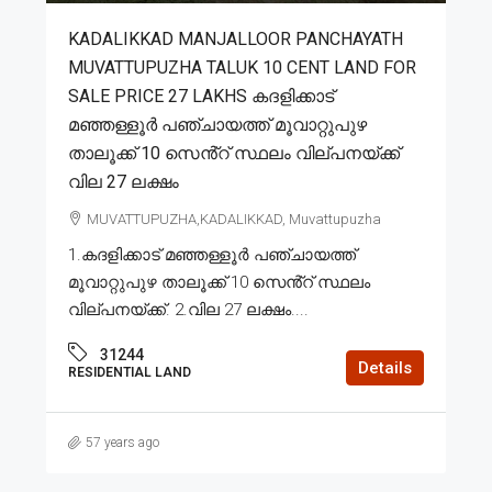
KADALIKKAD MANJALLOOR PANCHAYATH
MUVATTUPUZHA TALUK 10 CENT LAND FOR
SALE PRICE 27 LAKHS കദളിക്കാട്
മഞ്ഞള്ളൂർ പഞ്ചായത്ത് മൂവാറ്റുപുഴ
താലൂക്ക് 10 സെൻ്റ് സ്ഥലം വില്പനയ്ക്ക്
വില 27 ലക്ഷം
MUVATTUPUZHA,KADALIKKAD, Muvattupuzha
1.കദളിക്കാട് മഞ്ഞള്ളൂർ പഞ്ചായത്ത്
മൂവാറ്റുപുഴ താലൂക്ക് 10 സെൻ്റ് സ്ഥലം
വില്പനയ്ക്ക്. 2.വില 27 ലക്ഷം....
31244
Details
RESIDENTIAL LAND
57 years ago