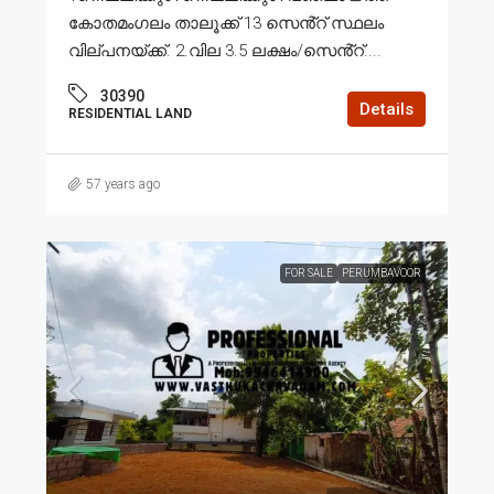
കോതമംഗലം താലൂക്ക് 13 സെൻ്റ് സ്ഥലം
വില്പനയ്ക്ക്. 2.വില 3.5 ലക്ഷം/സെൻ്റ്....
30390
Details
RESIDENTIAL LAND
57 years ago
FOR SALE
PERUMBAVOOR