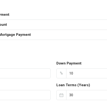
yment
ount
Mortgage Payment
Down Payment
%
Loan Terms (Years)