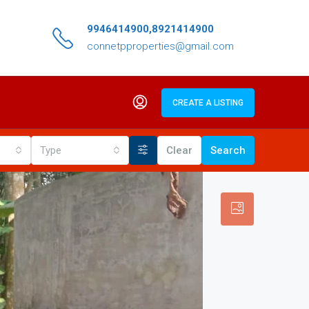
9946414900,8921414900
connetpproperties@gmail.com
CREATE A LISTING
Type
Clear
Search