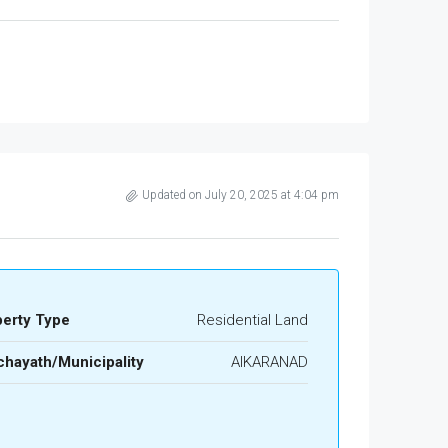
Updated on July 20, 2025 at 4:04 pm
perty Type
Residential Land
hayath/Municipality
AIKARANAD