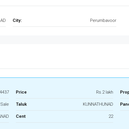
NAD
City:
Perumbavoor
4437
Price
Rs.2 lakh
Pro
 Sale
Taluk
KUNNATHUNAD
Panc
ANAD
Cent
22