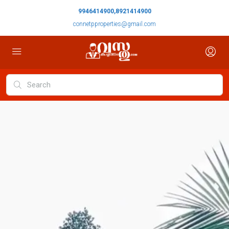
9946414900,8921414900
connetpproperties@gmail.com