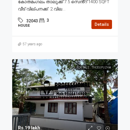
കോതമംഗലം താലൂക്ക് 7.5 സെൻ്റ് 1400 SQFT
വീട് വില്പനക്ക്. 2.വില...
3
32043
Details
HOUSE
57 years ago
FOR SALE
THODUPUZHA
Rs.19 lakh