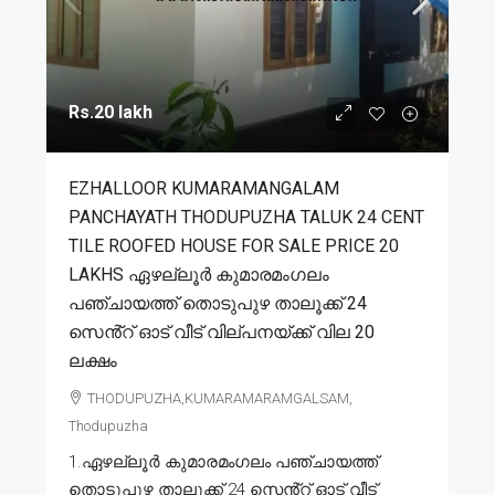
Rs.20 lakh
EZHALLOOR KUMARAMANGALAM
PANCHAYATH THODUPUZHA TALUK 24 CENT
TILE ROOFED HOUSE FOR SALE PRICE 20
LAKHS ഏഴല്ലൂർ കുമാരമംഗലം
പഞ്ചായത്ത് തൊടുപുഴ താലൂക്ക് 24
സെൻ്റ് ഓട് വീട് വില്പനയ്ക്ക് വില 20
ലക്ഷം
THODUPUZHA,KUMARAMARAMGALSAM,
Thodupuzha
1.ഏഴല്ലൂർ കുമാരമംഗലം പഞ്ചായത്ത്
തൊടുപുഴ താലൂക്ക് 24 സെൻ്റ് ഓട് വീട്