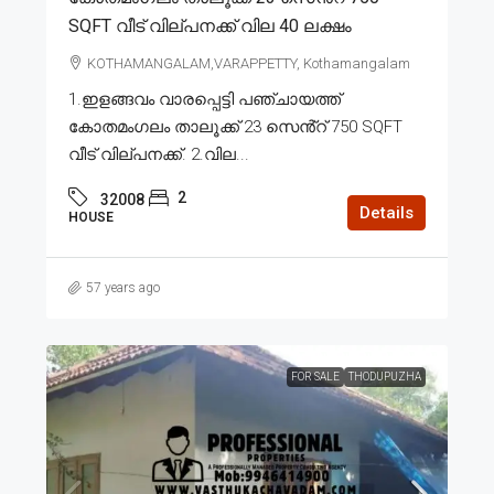
SQFT വീട് വില്പനക്ക് വില 40 ലക്ഷം
KOTHAMANGALAM,VARAPPETTY, Kothamangalam
1.ഇളങ്ങവം വാരപ്പെട്ടി പഞ്ചായത്ത്
കോതമംഗലം താലൂക്ക് 23 സെൻ്റ് 750 SQFT
വീട് വില്പനക്ക്. 2.വില...
2
32008
Details
HOUSE
57 years ago
FOR SALE
THODUPUZHA