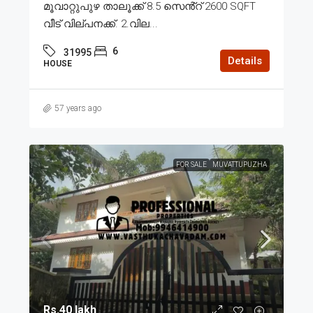
മൂവാറ്റുപുഴ താലൂക്ക് 8.5 സെൻ്റ് 2600 SQFT
വീട് വില്പനക്ക്. 2.വില...
6
31995
Details
HOUSE
57 years ago
FOR SALE
MUVATTUPUZHA
Rs.40 lakh