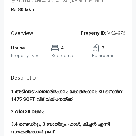
KOTHAMANGALAM, ADIVAD, Kothamangalam
Rs.80 lakh
Overview
Property ID:
VK24976
House
4
3
Property Type
Bedrooms
Bathrooms
Description
1.അടിവാട് പല്ലാരിമംഗലം കോതമംഗലം 30 സെൻ്റ്
1475 SQFT വീട് വില്പനയ്ക്ക്.
2.വില 80 ലക്ഷം.
3.4 ബെഡ്‌റൂം, 3 ബാത്രൂം, ഹാൾ, കിച്ചൻ എന്നീ
സൗകര്യങ്ങൾ ഉണ്ട്.