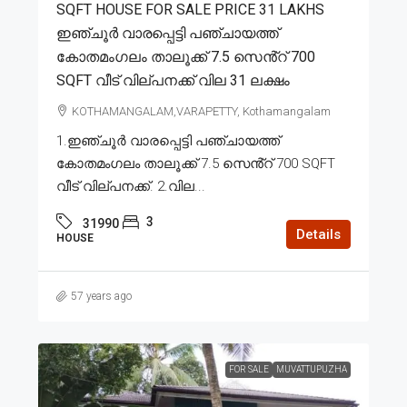
SQFT HOUSE FOR SALE PRICE 31 LAKHS
ഇഞ്ചൂർ വാരപ്പെട്ടി പഞ്ചായത്ത്
കോതമംഗലം താലൂക്ക് 7.5 സെൻ്റ് 700
SQFT വീട് വില്പനക്ക് വില 31 ലക്ഷം
KOTHAMANGALAM,VARAPETTY, Kothamangalam
1.ഇഞ്ചൂർ വാരപ്പെട്ടി പഞ്ചായത്ത്
കോതമംഗലം താലൂക്ക് 7.5 സെൻ്റ് 700 SQFT
വീട് വില്പനക്ക്. 2.വില...
3
31990
Details
HOUSE
57 years ago
FOR SALE
MUVATTUPUZHA