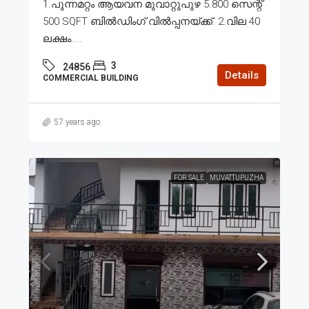
1.പുന്നമറ്റം ആയവന മുവാറ്റുപുഴ 5.800 സെന്റ്
500 SQFT ബിൽഡിംഗ്‌ വിൽപ്പനയ്ക്ക്. 2.വില 40
ലക്ഷം....
3
24856
Details
COMMERCIAL BUILDING
57 years ago
FOR SALE
MUVATTUPUZHA