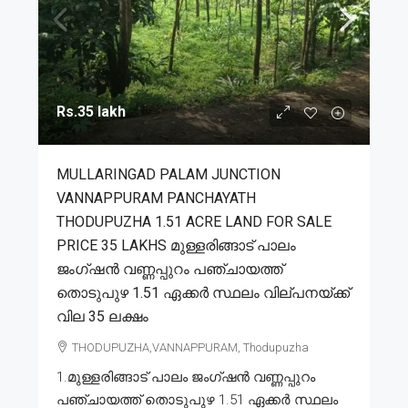
Rs.35 lakh
MULLARINGAD PALAM JUNCTION
VANNAPPURAM PANCHAYATH
THODUPUZHA 1.51 ACRE LAND FOR SALE
PRICE 35 LAKHS മുള്ളരിങ്ങാട് പാലം
ജംഗ്ഷൻ വണ്ണപ്പുറം പഞ്ചായത്ത്
തൊടുപുഴ 1.51 ഏക്കർ സ്ഥലം വില്പനയ്ക്ക്
വില 35 ലക്ഷം
THODUPUZHA,VANNAPPURAM, Thodupuzha
1.മുള്ളരിങ്ങാട് പാലം ജംഗ്ഷൻ വണ്ണപ്പുറം
പഞ്ചായത്ത് തൊടുപുഴ 1.51 ഏക്കർ സ്ഥലം