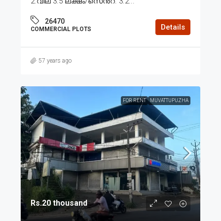
2.വില 3.5 ലക്ഷം/സെൻ്റ്. 3.2...
26470
Details
COMMERCIAL PLOTS
57 years ago
FOR RENT
MUVATTUPUZHA
Rs.20 thousand