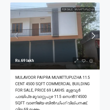
FOR SALE
MUVATTUPUZHA
Rs.69 lakh
MULAVOOR PAIPRA MUVATTUPUZHA 11.5
CENT 4500 SQFT COMMERCIAL BUILDING
FOR SALE, PRICE 69 LAKHS. മുളവൂർ
പായിപ്ര മൂവാറ്റുപുഴ 11.5 സെൻ്റ് 4500
SQFT വാണിജ്യ ബിൽഡിംഗ് വില്പനക്ക്,
വില 69 ലക്ഷം