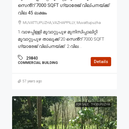
സെൻ്റ് 7000 SQFT ഗ്യാരേജ് വില്പനയ്ക്ക്
വില 45 ലക്ഷം
MUVATTUPUZHA,VAZHAPPILLY, Muvattupuzha
1.വാഴപ്പിള്ളി മൂവാറ്റുപുഴ മുനിസിപ്പാലിറ്റി
മൂവാറ്റുപുഴ താലൂക്ക് 20 സെൻ്റ് 7000 SQFT
ഗ്യാരേജ് വില്പനയ്ക്ക്. 2.വില...
29840
Details
COMMERCIAL BUILDING
57 years ago
FOR SALE
THODUPUZHA