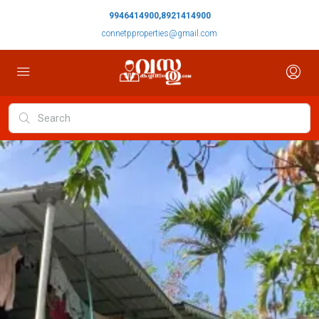
9946414900,8921414900
connetpproperties@gmail.com