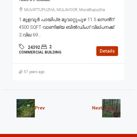
MUVATTUPUZHA, MULAVOOR, Muvattupuzha
1.മുളവൂർ പായിപ്ര മൂവാറ്റുപുഴ 11.5 സെൻ്റ്
4500 SQFT വാണിജ്യ ബിൽഡിംഗ് വില്പനക്ക്.
2.വില 69...
2
24392
Details
COMMERCIAL BUILDING
57 years ago
Prev
Next