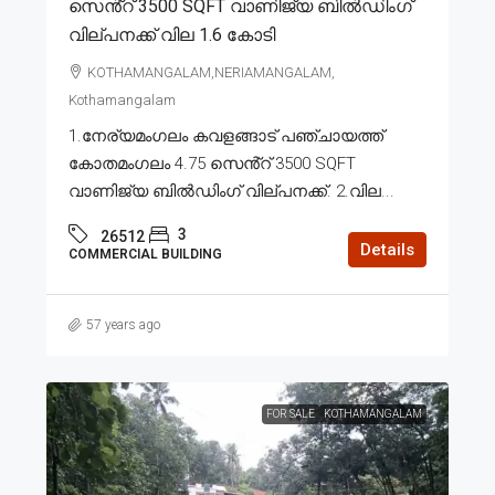
സെൻ്റ് 3500 SQFT വാണിജ്യ ബിൽഡിംഗ്
വില്പനക്ക് വില 1.6 കോടി
KOTHAMANGALAM,NERIAMANGALAM,
Kothamangalam
1.നേര്യമംഗലം കവളങ്ങാട് പഞ്ചായത്ത്
കോതമംഗലം 4.75 സെൻ്റ് 3500 SQFT
വാണിജ്യ ബിൽഡിംഗ് വില്പനക്ക്. 2.വില...
3
26512
Details
COMMERCIAL BUILDING
57 years ago
FOR SALE
KOTHAMANGALAM