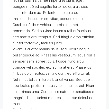
lacinia. Etiam sit amet imperdiet diam, eget
congue mi. Sed sagittis tortor dolor, a ultrices
risus interdum ac. Pellentesque ac arcu
malesuada, auctor est vitae, posuere nunc.
Curabitur finibus vehicula turpis sit amet
commodo. Sed pulvinar ipsum a tellus faucibus,
nec mattis orci tempus. Sed fringilla eros efficitur,
auctor tortor vel, facilisis justo.
Vivamus auctor mauris risus, sed viverra neque
pellentesque ac. Phasellus vestibulum lacus nisl, a
semper sem laoreet quis. Fusce nunc arcu,
congue vel sodales eu, lacinia at erat. Phasellus
finibus dolor lectus, vel tincidunt leo efficitur at.
Nullam ut tellus in turpis blandit varius. Sed ut elit
nec lectus pretium luctus vitae sit amet est. Etiam
in maximus urna. Cum sociis natoque penatibus et
magnis dis parturient montes, nascetur ridiculus
mus.